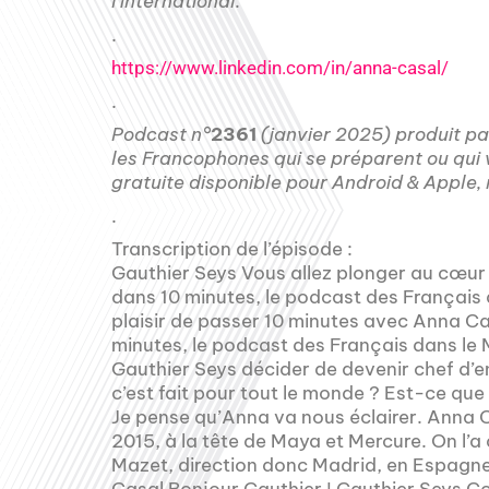
l’international.
.
https://www.linkedin.com/in/anna-casal/
.
Podcast n°
2361
(janvier 2025) produit p
les Francophones qui se préparent ou qui 
gratuite disponible pour Android & Apple
.
Transcription de l’épisode :
Gauthier Seys Vous allez plonger au cœur d’une nouvelle histoire inspirante. Bienvenue dans 10 minutes, le podcast des Français dans le Monde. Je suis Gauthier Seyss et j’ai le plaisir de passer 10 minutes avec Anna Casal. On parle de la création d’entreprises. 10 minutes, le podcast des Français dans le Monde. Anna Casal françaisdanslemonde.fr Gauthier Seys décider de devenir chef d’entreprise, c’est toute une aventure. Est-ce que c’est fait pour tout le monde ? Est-ce que c’est difficile ? Est-ce qu’il y a des techniques ? Je pense qu’Anna va nous éclairer. Anna Casal est mon invitée, chef d’entreprise depuis 2015, à la tête de Maya et Mercure. On l’a connue, Anna, dans le cadre du partenariat avec Mazet, direction donc Madrid, en Espagne, pour cette interview. Bonjour Anna ! Anna Casal Bonjour Gauthier ! Gauthier Seys Content de te retrouver. D’ailleurs, tu es passée il y a quelques semaines à l’antenne. Je vous invite à écouter le parcours de Anna. C’est le podcast 2300. Tu m’as dit qu’on avait fait plein de retours sur ce podcast. Les gens t’en ont parlé autour de toi. Anna Casal Oui, il y a plein de gens que je connaissais déjà et qui n’avaient pas d’idée sur mon parcours, qui ne connaissaient pas tous les détails. Ils ont été étonnés de voir que j’avais beaucoup voyagé dans ma vie et que j’avais eu plusieurs vies. Gauthier Seys Plusieurs vies, une à Paris, une à New York, une à Madrid. Tout ça avec l’entrepreneuriat. D’ailleurs, tu dis que c’est plus que de l’entrepreneuriat, c’est une version entrepreneur en solo. Anna Casal C’est le terme de solopreneur que j’aime beaucoup. Parce qu’il définit une structure assez légère d’une personne qui entreprend seule, mais qui sait aussi s’entourer d’une équipe. Il y a plein de formats différents. Je pense que c’est l’avenir de l’entreprise. Il se trouve là pour beaucoup d’entre nous. Gauthier Seys Alors déjà, est-ce que tout le monde peut créer sa boîte ? Est-ce que tout le monde a le mindset, le cerveau prêt à affronter les joies de l’entrepreneuriat ? Anna Casal Alors, j’ai eu la chance d’écrire un livre sur ce sujet-là qui s’appelle Le Grand Plongeon, dans lequel il a interviewé une cinquantaine d’entrepreneurs qui m’ont raconté leur histoire. Ça allait de la petite entreprise à la grosse boîte. Je pense notamment à Frédéric Mazzella de Blablacar. Bref, ce que j’en ai tiré de tous ces enseignements et de ma propre expérience, c’est que pour être entrepreneur, il faut avoir la foi en son projet, ne pas douter et à la fois savoir écouter les conseils des uns et des autres. Donc, parfois, c’est un chemin de croix. C’est très, très difficile. On est seul face au… Face aux difficultés, face aux clients qui partent, face parfois à la conjoncture économique qui n’est pas forcément positive. Mais d’un autre côté, ça fournit une liberté extraordinaire. Alors, si vous êtes attaché à la liberté, que vous avez envie de ne pas avoir d’attache, soyez entrepreneur. Gauthier Seys Alors, à l’inverse, si on a un doute, si on se dit oui, mais si ça ne marche pas, comment je vais faire, etc. Si on a trop de doutes, il ne faut pas y aller. Anna Casal Je pense qu’il faut croire en son projet. quoi rend sa capacité personnelle à répondre à un réel besoin du marché ? Et si on doute ? En fait, le doute, on l’a toujours. Je pense qu’il nous habite tous et que c’est face aux épreuves qu’on traverse, c’est un apprentissage. Et face aux épreuves, on doute de moins en moins. Et on a de plus en plus confiance en soi pour surmonter les épreuves. Donc forcément, il ne faut pas être sûr à 100%, mais il faut vraiment croire en la solution qu’on apporte. Gauthier Seys Très bien. Alors, une fois qu’on y croit, il faut quand même… valider un certain nombre de points, le marché, comment on va gagner de l’argent, combien ça va coûter. C’est un petit état des lieux à faire. Les banquiers nous demandent toujours des prévisions à trois ans. Ça m’a toujours fait halluciner cette histoire. Comment tu préconises de planter le décor de son entreprise ? Anna Casal Les prévisions à trois ans, c’est, je pense, assez impossible. Il y a des start-upers qui sont très confiants, qui peuvent faire des superbes projections. Je crois que les statistiques montrent que les femmes entrepreneurs sont plutôt pessimistes. Pour revenir concrètement à notre sujet, avant toute chose, il faut monter son projet, évidemment, pouvoir essayer d’anticiper un peu quel est son marché, ce que l’on adresse, et les revenus dans l’année qui viennent, ainsi que les dépenses qu’on va générer, pour déjà planter le décor et ensuite pouvoir faire des démarches administratives qui sont différentes dans chacun des pays. Gauthier Seys Alors justement, l’administratif, grand sujet. Quand on a décidé de se lancer, ensuite il faut faire le choix de la structure. Et là, il existe. Selon qu’on soit en France ou quelque 