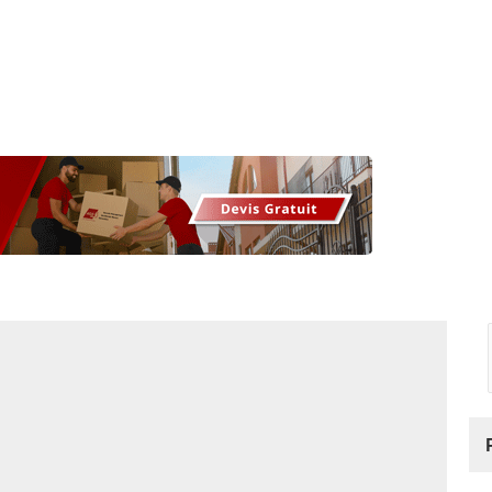
os
Nos podcasts
Podcasts INFOS
Dossiers Spéciaux
Vivre à …
Le 