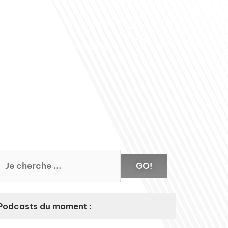
Club des Partenaires
Contactez-nous
Communiquez avec FDLM Pub
GO!
Podcasts du moment :