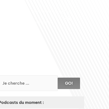
Club des Partenaires
Contactez-nous
Communiquez avec FDLM Pub
GO!
Podcasts du moment :