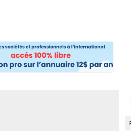
os
Nos podcasts
Podcasts INFOS
Dossiers Spéciaux
Vivre à …
Le 