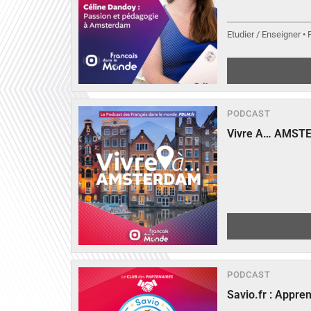
Etudier / Enseigner •
PODCAST
Vivre A… AMST
PODCAST
Savio.fr : Appre