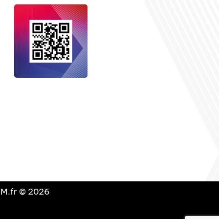
nçais dans le monde
, le média de la
 internationale est un média LIBRE &
NDANT. Pour soutenir notre travail,
vous pouvez réaliser un don à notre
ation :
Un petit geste pour de faire
avancer un GRAND projet !
DLM.fr © 2026