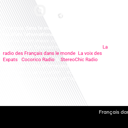
Français dans le monde, le média de la
mobilité internationale
. Préparez votre
départ, vivez mieux votre
expatriation. Ecoutez nos
radios
en ligne (
La
,
radio des Français dans le monde
La voix des
,
&
), nos
Expats
Cocorico Radio
StereoChic Radio
podcasts
& des
informations
sur tous les
sujets de votre quotidien : ,santé, business,
éducation, expériences partagées, experts…
Français dan