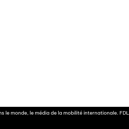
Facebook
Linkedin
X
Instagram
Fra
Youtube
mobilité
INDEPE
associ
s le monde, le média de la mobilité internationale. F