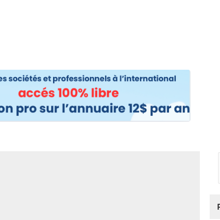
os
Nos podcasts
Podcasts INFOS
Dossiers Spéciaux
Vivre à …
Le 