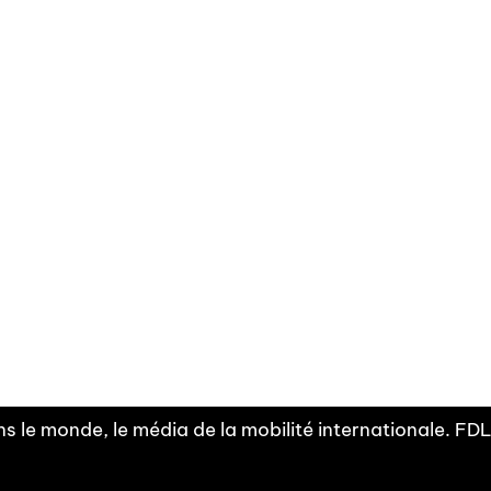
Facebook
Linkedin
X
Instagram
Fra
Youtube
mobilité
INDEPE
associ
s le monde, le média de la mobilité internationale. F