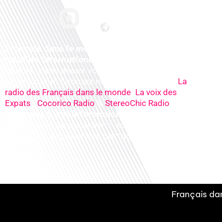
Français dans le monde, le média de la
mobilité internationale
. Préparez votre
départ, vivez mieux votre
expatriation. Ecoutez nos
radios
en ligne (
La
,
radio des Français dans le monde
La voix des
,
&
), nos
Expats
Cocorico Radio
StereoChic Radio
podcasts
& des
informations
sur tous les
sujets de votre quotidien : ,santé, business,
éducation, expériences partagées, experts…
Français dan