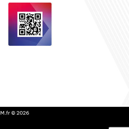
nçais dans le monde
, le média de la
 internationale est un média LIBRE &
NDANT. Pour soutenir notre travail,
vous pouvez réaliser un don à notre
ation :
Un petit geste pour de faire
avancer un GRAND projet !
DLM.fr © 2026