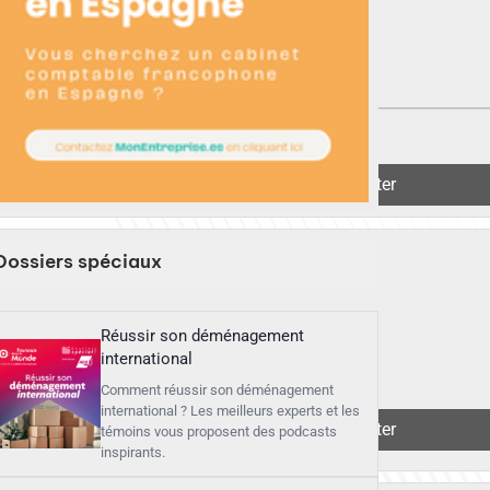
▶︎
Écouter
Dossiers spéciaux
Réussir son déménagement
international
Comment réussir son déménagement
international ? Les meilleurs experts et les
▶︎
Écouter
témoins vous proposent des podcasts
inspirants.