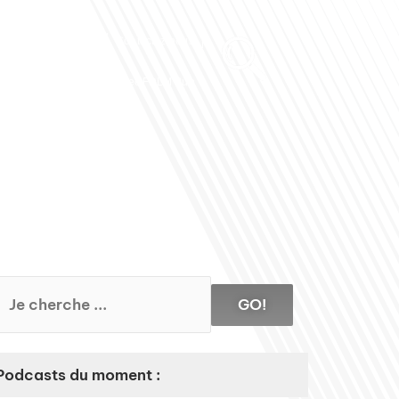
Club des Partenaires
Contactez-nous
Communiquez avec FDLM Pub
GO!
Podcasts du moment :