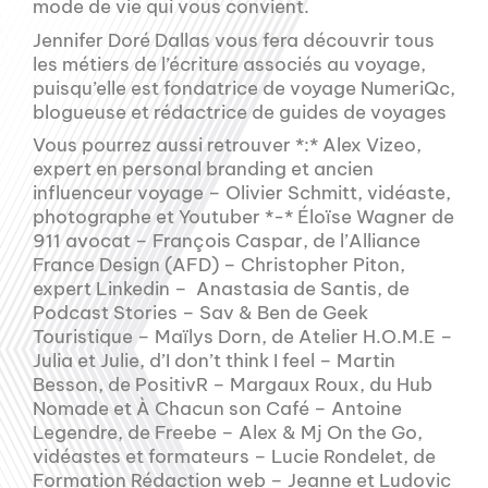
mode de vie qui vous convient.
Jennifer Doré Dallas vous fera découvrir tous
les métiers de l’écriture associés au voyage,
puisqu’elle est fondatrice de voyage NumeriQc,
blogueuse et rédactrice de guides de voyages
Vous pourrez aussi retrouver *:* Alex Vizeo,
expert en personal branding et ancien
influenceur voyage – Olivier Schmitt, vidéaste,
photographe et Youtuber *-* Éloïse Wagner de
911 avocat – François Caspar, de l’Alliance
France Design (AFD) – Christopher Piton,
expert Linkedin – Anastasia de Santis, de
Podcast Stories – Sav & Ben de Geek
Touristique – Maïlys Dorn, de Atelier H.O.M.E –
Julia et Julie, d’I don’t think I feel – Martin
Besson, de PositivR – Margaux Roux, du Hub
Nomade et À Chacun son Café – Antoine
Legendre, de Freebe – Alex & Mj On the Go,
vidéastes et formateurs – Lucie Rondelet, de
Formation Rédaction web – Jeanne et Ludovic