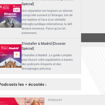
Spécial]
Une séparation est toujours un séisme.
Lorsqu’elle survient à l’étranger, loin de
ses repères et face à un véritable
imbroglio juridique international, le défi
devient immense. Parce qu’un tel
événement…
▶︎
Écouter
S’installer à Madrid [Dossier
Spécial]
S’installer à Madrid : Le guide complet
pour réussir votre expatriation a travers
des podcasts d'experts et des
témoignages précieux.
Podcasts les + écoutés :
PODCAST