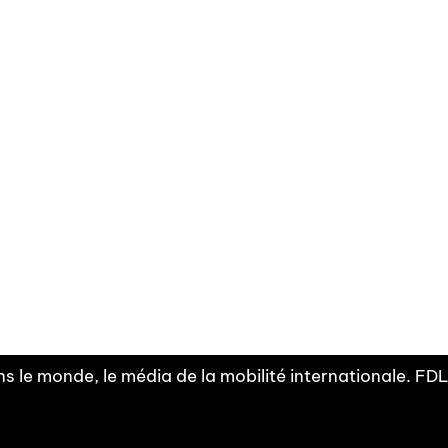
Facebook
Linkedin
X
Instagram
Fra
Youtube
mobilité
INDEPE
associ
s le monde, le média de la mobilité internationale. F