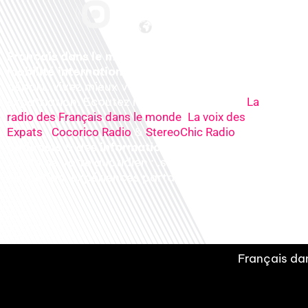
Français dans le monde, le média de la
mobilité internationale
. Préparez votre
départ, vivez mieux votre
expatriation. Ecoutez nos
radios
en ligne (
La
,
radio des Français dans le monde
La voix des
,
&
), nos
Expats
Cocorico Radio
StereoChic Radio
podcasts
& des
informations
sur tous les
sujets de votre quotidien : ,santé, business,
éducation, expériences partagées, experts…
Français dan