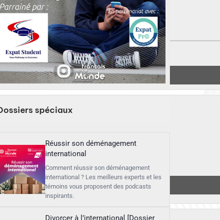
▶︎
Écouter
Dossiers spéciaux
Réussir son déménagement
international
Comment réussir son déménagement
international ? Les meilleurs experts et les
▶︎
Écouter
témoins vous proposent des podcasts
inspirants.
Divorcer à l’international [Dossier