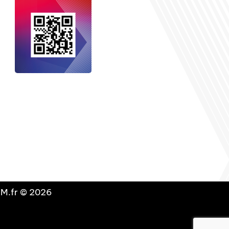
nçais dans le monde
, le média de la
 internationale est un média LIBRE &
NDANT. Pour soutenir notre travail,
vous pouvez réaliser un don à notre
ation :
Un petit geste pour de faire
avancer un GRAND projet !
DLM.fr © 2026