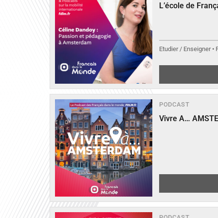
L’école de Fran
Etudier / Enseigner •
PODCAST
Vivre A… AMST
PODCAST