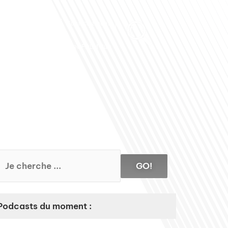
Club des Partenaires
Contactez-nous
Communiquez avec FDLM Pub
GO!
Podcasts du moment :