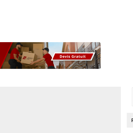
os
Nos podcasts
Podcasts INFOS
Dossiers Spéciaux
Vivre à …
Le 