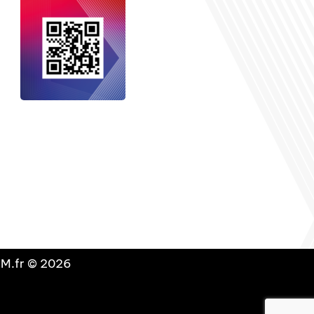
nçais dans le monde
, le média de la
 internationale est un média LIBRE &
NDANT. Pour soutenir notre travail,
vous pouvez réaliser un don à notre
ation :
Un petit geste pour de faire
avancer un GRAND projet !
DLM.fr © 2026