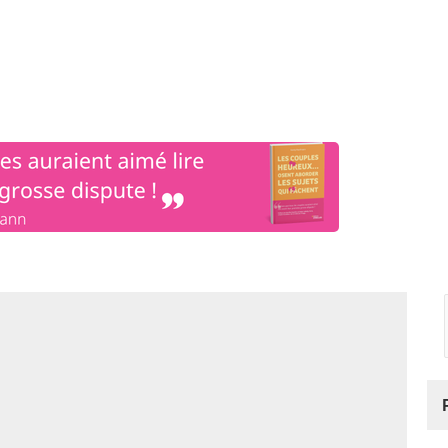
os
Nos podcasts
Podcasts INFOS
Dossiers Spéciaux
Vivre à …
Le 