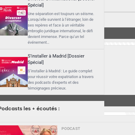
Spécial]
Une séparation est toujours un séisme.
Lorsqu’elle survient à l’étranger, loin de
ses repères et face à un véritable
imbroglio juridique international, le défi
devient immense. Parce qu’un tel
événement…
S’installer à Madrid [Dossier
Spécial]
S’installer à Madrid : Le guide complet
pour réussir votre expatriation a travers
des podcasts d'experts et des
témoignages précieux.
Podcasts les + écoutés :
PODCAST