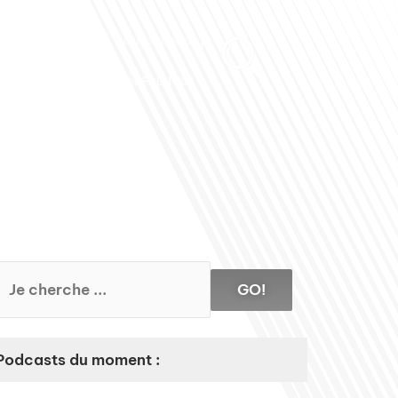
Club des Partenaires
Contactez-nous
Communiquez avec FDLM Pub
GO!
Podcasts du moment :