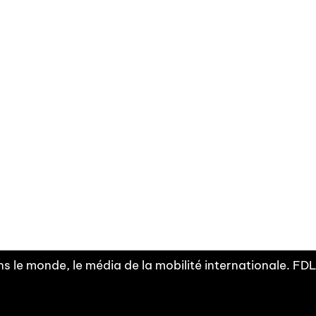
Facebook
Linkedin
X
Instagram
Fra
Youtube
mobilité
INDEPE
associ
s le monde, le média de la mobilité internationale. F