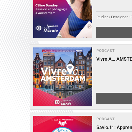
Etudier / Enseigner •
PODCAST
Vivre A… AMST
PODCAST
Savio.fr : Appre