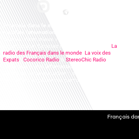
Français dans le monde, le média de la
mobilité internationale
. Préparez votre
départ, vivez mieux votre
expatriation. Ecoutez nos
radios
en ligne (
La
,
radio des Français dans le monde
La voix des
,
&
), nos
Expats
Cocorico Radio
StereoChic Radio
podcasts
& des
informations
sur tous les
sujets de votre quotidien : ,santé, business,
éducation, expériences partagées, experts…
Français dan