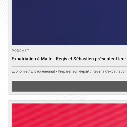
PODCAST
Expatriation à Malte : Régis et Sébastien présentent leu
Economie / Entrepreneuriat • Préparer son départ / Revenir d'expatriation