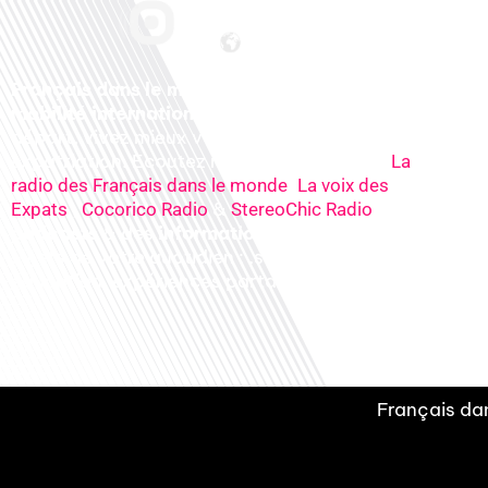
Français dans le monde, le média de la
mobilité internationale
. Préparez votre
départ, vivez mieux votre
expatriation. Ecoutez nos
radios
en ligne (
La
,
radio des Français dans le monde
La voix des
,
&
), nos
Expats
Cocorico Radio
StereoChic Radio
podcasts
& des
informations
sur tous les
sujets de votre quotidien : ,santé, business,
éducation, expériences partagées, experts…
Français dan