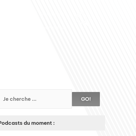
Club des Partenaires
Contactez-nous
Communiquez avec FDLM Pub
GO!
Podcasts du moment :