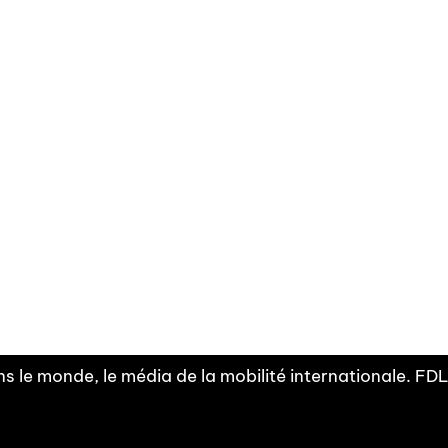
Facebook
Linkedin
X
Instagram
Fra
Youtube
mobilité
INDEPE
associ
s le monde, le média de la mobilité internationale. F