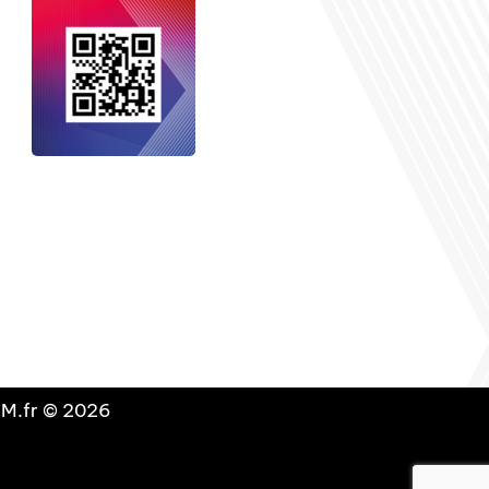
nçais dans le monde
, le média de la
 internationale est un média LIBRE &
NDANT. Pour soutenir notre travail,
vous pouvez réaliser un don à notre
ation :
Un petit geste pour de faire
avancer un GRAND projet !
DLM.fr © 2026