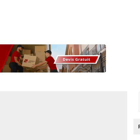
os
Nos podcasts
Podcasts INFOS
Dossiers Spéciaux
Vivre à …
Le 