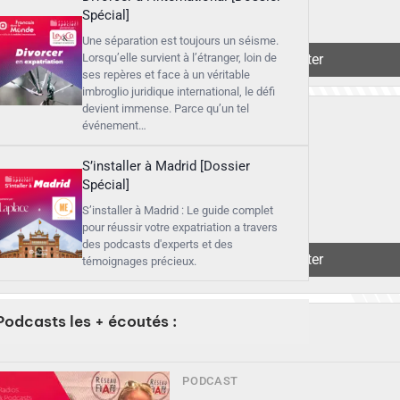
Spécial]
Une séparation est toujours un séisme.
▶︎
Lorsqu’elle survient à l’étranger, loin de
Écouter
ses repères et face à un véritable
imbroglio juridique international, le défi
devient immense. Parce qu’un tel
événement…
S’installer à Madrid [Dossier
Spécial]
S’installer à Madrid : Le guide complet
pour réussir votre expatriation a travers
des podcasts d'experts et des
▶︎
Écouter
témoignages précieux.
Podcasts les + écoutés :
PODCAST