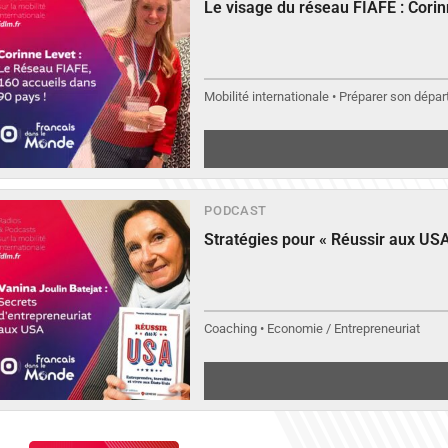
Le visage du réseau FIAFE : Cori
▶︎
Écouter
Mobilité internationale • Préparer son départ
PODCAST
Stratégies pour « Réussir aux USA
Coaching • Economie / Entrepreneuriat