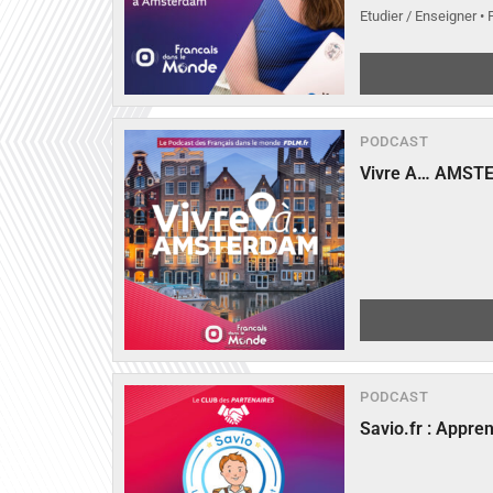
Etudier / Enseigner •
PODCAST
Vivre A… AMST
PODCAST
Savio.fr : Appre