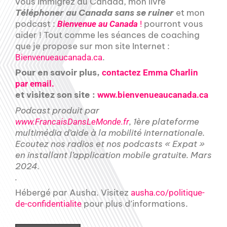
vous immigrez au Canada, mon livre
Téléphoner au Canada sans se ruiner
et mon
podcast :
pourront vous
Bienvenue au Canada
!
aider ! Tout comme les séances de coaching
que je propose sur mon site Internet :
.
Bienvenueaucanada.ca
Pour en savoir plus,
contactez Emma Charlin
par email.
et visitez son site :
www.bienvenueaucanada.ca
Podcast produit par
, 1ère plateforme
www.FrancaisDansLeMonde.fr
multimédia d’aide à la mobilité internationale.
Ecoutez nos radios et nos podcasts « Expat »
en installant l’application mobile gratuite. Mars
2024.
.
Hébergé par Ausha. Visitez
ausha.co/politique-
pour plus d’informations.
de-confidentialite