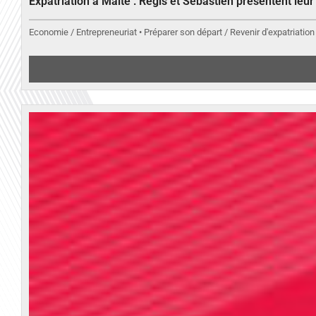
Expatriation à Malte : Régis et Sébastien présentent leu
Economie / Entrepreneuriat • Préparer son départ / Revenir d'expatriation