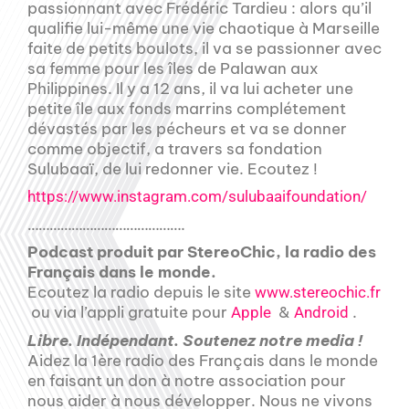
passionnant avec Frédéric Tardieu : alors qu’il
qualifie lui-même une vie chaotique à Marseille
faite de petits boulots, il va se passionner avec
sa femme pour les îles de Palawan aux
Philippines. Il y a 12 ans, il va lui acheter une
petite île aux fonds marrins complétement
dévastés par les pécheurs et va se donner
comme objectif, a travers sa fondation
Sulubaaï, de lui redonner vie. Ecoutez !
https://www.instagram.com/sulubaaifoundation/
…………………………………….
Podcast produit par StereoChic, la radio des
Français dans le monde.
Ecoutez la radio depuis le site
www.stereochic.fr
ou via l’appli gratuite pour
&
.
Apple
Android
Libre. Indépendant. Soutenez notre media !
Aidez la 1ère radio des Français dans le monde
en faisant un don à notre association pour
nous aider à nous développer. Nous ne vivons