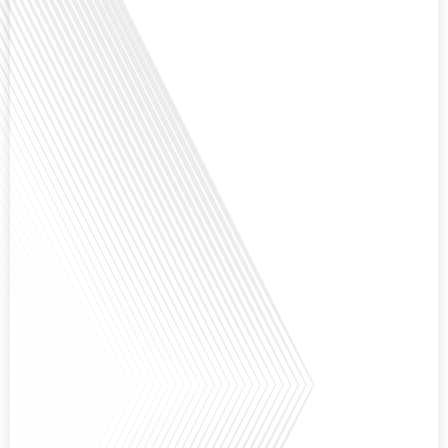
question cruciale pour de nombreux expatriés français qui ont passé une
partie de leur vie professionnelle à l'international. Dans cet épisode de "10
minutes, le podcast des Français dans[...]
Avez-vous déjà envisagé de changer de région pour profiter d'un climat plus
ensoleillé et d'un cadre de vie différent ? Dans cet épisode de « 10 minutes,
le podcast des Français dans le monde » réalisé en partenariat avec Mon
chasseur immo, nous explorons les défis et les opportunités liés à la mobilité
internationale et à l'installation[...]