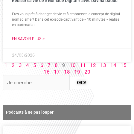
Réussir sa vie de « Nomade Digital » avec Davina Daoud
Êtes-vous prêt à changer de vie et à embrasser le concept de digital
nomadisme ? Dans cet épisode captivant de « 10 minutes » réalisé
en partenariat
EN SAVOIR PLUS »
24/03/2026
9
1
2
3
4
5
6
7
8
10
11
12
13
14
15
16
17
18
19
20
GO!
Podcasts à ne pas louper !