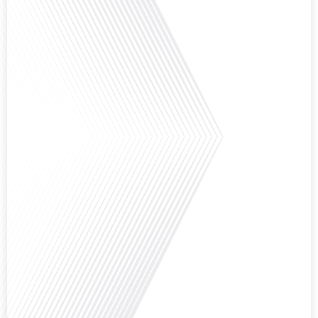
"Français dans le Monde (FDLM.fr), le média de la mobilité internationale,
nous explorons cette question en profondeur avec Valentin Le Normand, un
expatrié français qui a choisi de s'installer[...]
Comment l'éducation internationale peut-elle s'adapter aux défis modernes
tout en préservant son identité unique ? C'est la question que nous posons
aujourd'hui dans cet épisode proposé par le média "Français dans le Monde".
Avec des enjeux budgétaires et pédagogiques croissants, comment garantir
que l'éducation française à l'étranger continue de prospérer et de s'adapter
aux attentes[...]