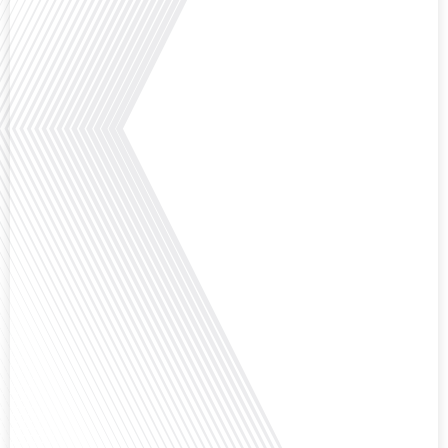
Avez-vous déjà pensé à l'impact du football sur l'intégration et la diplomatie
internationale ? Dans cet épisode de "Français dans le Monde", le média de la
mobilité internationale, nous explorons ce sujet fascinant à travers le
parcours inspirant d'Hugo Sanudo. Rejoignez-nous pour découvrir comment
le football peut être un vecteur puissant d'échanges culturels et
d'opportunités[...]
Avez-vous déjà réfléchi à l'impact que les expatriés français peuvent avoir sur
la politique et la société française ? Dans cet épisode exclusif proposé par
Français dans le Monde, le média de la mobilité internationale, nous
explorons ce sujet fascinant avec une invitée spéciale, qui nous offre un
aperçu précieux de la vie politique et[...]