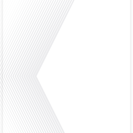
Comment la voix des expatriés est-elle entendue dans les couloirs de
l'Assemblée nationale ? Cette question, souvent posée mais rarement
explorée en profondeur, est au cœur de notre épisode d'aujourd'hui. Nous
vous invitons à réfléchir à l'impact des Français vivant à l'étranger sur la
politique nationale et à la manière dont leurs préoccupations sont prises[...]
Avez-vous déjà envisagé de vivre dans un pays aussi complexe et fascinant
que la Russie en tant que Français expatrié ? Dans cet épisode proposé par