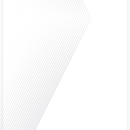
Saviez-vous que Bruxelles est souvent appelée le Washington de l'Europe ?
Pourquoi cette ville, souvent associée à la pluie et aux institutions
européennes, attire-t-elle autant de ressortissants français? Sur Français
dans le monde, le média de la mobilité internationale, en partenariat avec
Lepetitjournalcom, ,nous explorons les raisons de cette fascination et ce qui
rend Bruxelles[...]
Avez-vous déjà réfléchi à la complexité de préparer votre retraite lorsque
vous avez vécu et travaillé dans plusieurs pays à travers le monde ? C'est une