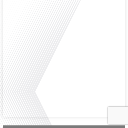
Avez-vous déjà envisagé comment le sport peut transformer une vie et ouvrir
des horizons culturels insoupçonnés ? Dans cet épisode proposé par La
radio des Français dans le monde dans le cadre de sa série "SPORT EXPAT",
nous explorons cette question fascinante en compagnie d'une invitée
exceptionnelle. Le sport n'est pas seulement une activité physique,[...]
Avez-vous déjà réfléchi à l'importance d'aborder les sujets délicats au sein
d'une relation amoureuse ? Français dans le monde (FDLM), le média de la
mobilité internationale nous invite à explorer cette question au micro de
Gauthier Seys : Sandy Kaufmann, auteure du livre "Les couples heureux
osent aborder les sujets qui fâchent". Ensemble, ils discutent[...]