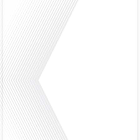
Avez-vous déjà envisagé de vivre dans un pays aussi complexe et fascinant
que la Russie en tant que Français expatrié ? Dans cet épisode proposé par
"Français dans le Monde (FDLM.fr), le média de la mobilité internationale,
nous explorons cette question en profondeur avec Valentin Le Normand, un
expatrié français qui a choisi de s'installer[...]
Comment l'éducation internationale peut-elle s'adapter aux défis modernes
tout en préservant son identité unique ? C'est la question que nous posons
aujourd'hui dans cet épisode proposé par le média "Français dans le Monde".
Avec des enjeux budgétaires et pédagogiques croissants, comment garantir
que l'éducation française à l'étranger continue de prospérer et de s'adapter
aux attentes[...]