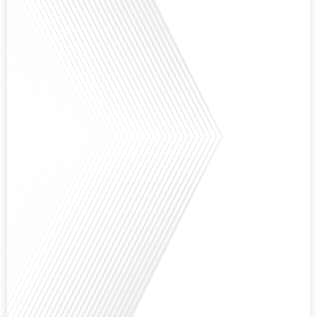
Avez-vous déjà pensé à l'impact du football sur l'intégration et la diplomatie
internationale ? Dans cet épisode de "Français dans le Monde", le média de la
mobilité internationale, nous explorons ce sujet fascinant à travers le
parcours inspirant d'Hugo Sanudo. Rejoignez-nous pour découvrir comment
le football peut être un vecteur puissant d'échanges culturels et
d'opportunités[...]
Avez-vous déjà réfléchi à l'impact que les expatriés français peuvent avoir sur
la politique et la société française ? Dans cet épisode exclusif proposé par