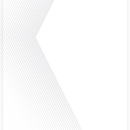
Français dans le Monde, le média de la mobilité internationale, nous
explorons ce sujet fascinant avec une invitée spéciale, qui nous offre un
aperçu précieux de la vie politique et[...]
Saviez-vous que Bruxelles est souvent appelée le Washington de l'Europe ?
Pourquoi cette ville, souvent associée à la pluie et aux institutions
européennes, attire-t-elle autant de ressortissants français? Sur Français
dans le monde, le média de la mobilité internationale, en partenariat avec
Lepetitjournalcom, ,nous explorons les raisons de cette fascination et ce qui
rend Bruxelles[...]