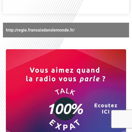
http://regie.francaisdanslemonde.fr/