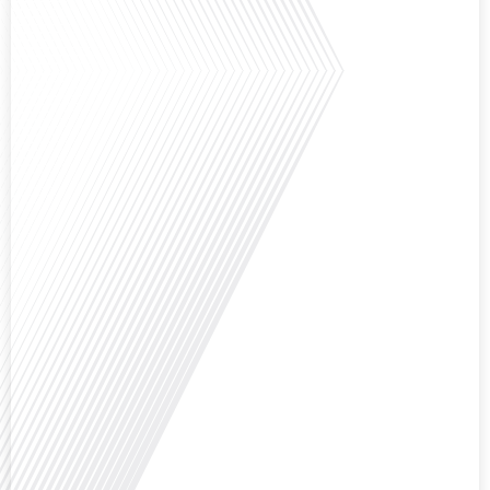
Avez-vous déjà réfléchi à la complexité de préparer votre retraite lorsque
vous avez vécu et travaillé dans plusieurs pays à travers le monde ? C'est une
question cruciale pour de nombreux expatriés français qui ont passé une
partie de leur vie professionnelle à l'international. Dans cet épisode de "10
minutes, le podcast des Français dans[...]
Avez-vous déjà envisagé de changer de région pour profiter d'un climat plus
ensoleillé et d'un cadre de vie différent ? Dans cet épisode de « 10 minutes,
le podcast des Français dans le monde » réalisé en partenariat avec Mon
chasseur immo, nous explorons les défis et les opportunités liés à la mobilité
internationale et à l'installation[...]