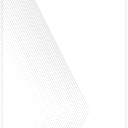
Avez-vous déjà envisagé comment le sport peut transformer une vie et ouvrir
des horizons culturels insoupçonnés ? Dans cet épisode proposé par La
radio des Français dans le monde dans le cadre de sa série "SPORT EXPAT",
nous explorons cette question fascinante en compagnie d'une invitée
exceptionnelle. Le sport n'est pas seulement une activité physique,[...]
Avez-vous déjà réfléchi à l'importance d'aborder les sujets délicats au sein
d'une relation amoureuse ? Français dans le monde (FDLM), le média de la
mobilité internationale nous invite à explorer cette question au micro de
Gauthier Seys : Sandy Kaufmann, auteure du livre "Les couples heureux
osent aborder les sujets qui fâchent". Ensemble, ils discutent[...]