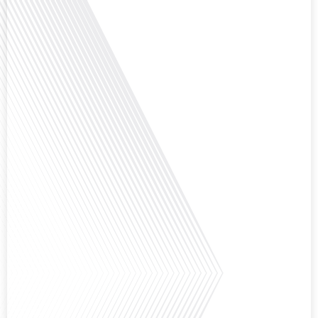
Avez-vous déjà réfléchi à la complexité de préparer votre retraite lorsque
vous avez vécu et travaillé dans plusieurs pays à travers le monde ? C'est une
question cruciale pour de nombreux expatriés français qui ont passé une
partie de leur vie professionnelle à l'international. Dans cet épisode de "10
minutes, le podcast des Français dans[...]
Avez-vous déjà envisagé de changer de région pour profiter d'un climat plus
ensoleillé et d'un cadre de vie différent ? Dans cet épisode de « 10 minutes,
le podcast des Français dans le monde » réalisé en partenariat avec Mon
chasseur immo, nous explorons les défis et les opportunités liés à la mobilité
internationale et à l'installation[...]