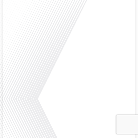
Avez-vous déjà envisagé comment le sport peut transformer une vie et ouvrir
des horizons culturels insoupçonnés ? Dans cet épisode proposé par La
radio des Français dans le monde dans le cadre de sa série "SPORT EXPAT",
nous explorons cette question fascinante en compagnie d'une invitée
exceptionnelle. Le sport n'est pas seulement une activité physique,[...]
Avez-vous déjà réfléchi à l'importance d'aborder les sujets délicats au sein
d'une relation amoureuse ? Français dans le monde (FDLM), le média de la
mobilité internationale nous invite à explorer cette question au micro de
Gauthier Seys : Sandy Kaufmann, auteure du livre "Les couples heureux