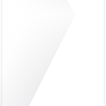
la politique et la société française ? Dans cet épisode exclusif proposé par
Français dans le Monde, le média de la mobilité internationale, nous
explorons ce sujet fascinant avec une invitée spéciale, qui nous offre un
aperçu précieux de la vie politique et[...]
Saviez-vous que Bruxelles est souvent appelée le Washington de l'Europe ?
Pourquoi cette ville, souvent associée à la pluie et aux institutions
européennes, attire-t-elle autant de ressortissants français? Sur Français
dans le monde, le média de la mobilité internationale, en partenariat avec
Lepetitjournalcom, ,nous explorons les raisons de cette fascination et ce qui
rend Bruxelles[...]