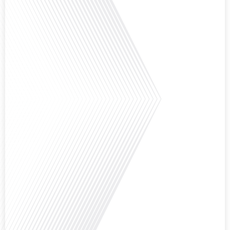
Avez-vous déjà envisagé de vivre dans un pays aussi complexe et fascinant
que la Russie en tant que Français expatrié ? Dans cet épisode proposé par
"Français dans le Monde (FDLM.fr), le média de la mobilité internationale,
nous explorons cette question en profondeur avec Valentin Le Normand, un
expatrié français qui a choisi de s'installer[...]
Comment l'éducation internationale peut-elle s'adapter aux défis modernes
tout en préservant son identité unique ? C'est la question que nous posons
aujourd'hui dans cet épisode proposé par le média "Français dans le Monde".
Avec des enjeux budgétaires et pédagogiques croissants, comment garantir
que l'éducation française à l'étranger continue de prospérer et de s'adapter
aux attentes[...]