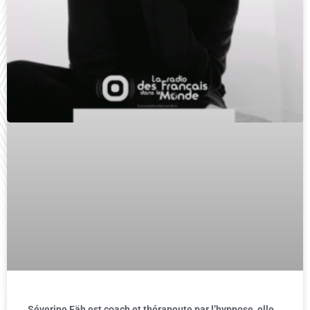
Séverine Fäh est coach et thérapeute par l’hypnose, elle