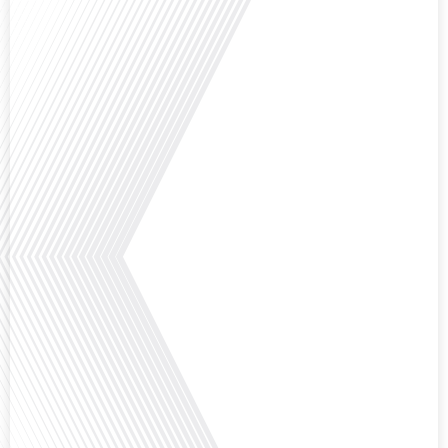
Avez-vous déjà envisagé de vivre dans un pays aussi complexe et fascinant
que la Russie en tant que Français expatrié ? Dans cet épisode proposé par
"Français dans le Monde (FDLM.fr), le média de la mobilité internationale,
nous explorons cette question en profondeur avec Valentin Le Normand, un
expatrié français qui a choisi de s'installer[...]
Comment l'éducation internationale peut-elle s'adapter aux défis modernes
tout en préservant son identité unique ? C'est la question que nous posons
aujourd'hui dans cet épisode proposé par le média "Français dans le Monde".
Avec des enjeux budgétaires et pédagogiques croissants, comment garantir
que l'éducation française à l'étranger continue de prospérer et de s'adapter
aux attentes[...]