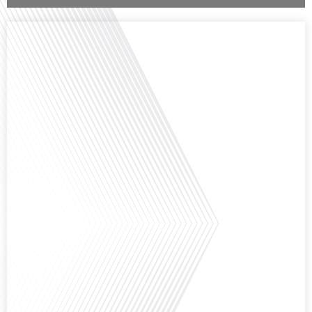
Comment la voix des expatriés est-elle entendue dans les couloirs de
l'Assemblée nationale ? Cette question, souvent posée mais rarement
explorée en profondeur, est au cœur de notre épisode d'aujourd'hui. Nous
vous invitons à réfléchir à l'impact des Français vivant à l'étranger sur la
politique nationale et à la manière dont leurs préoccupations sont prises[...]