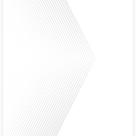
Avez-vous déjà pensé à l'impact du football sur l'intégration et la diplomatie
internationale ? Dans cet épisode de "Français dans le Monde", le média de la
mobilité internationale, nous explorons ce sujet fascinant à travers le
parcours inspirant d'Hugo Sanudo. Rejoignez-nous pour découvrir comment
le football peut être un vecteur puissant d'échanges culturels et
d'opportunités[...]
Avez-vous déjà réfléchi à l'impact que les expatriés français peuvent avoir sur
la politique et la société française ? Dans cet épisode exclusif proposé par
Français dans le Monde, le média de la mobilité internationale, nous