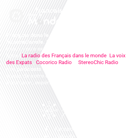
Français dans le monde, le média de la mobilité
internationale
. Préparez votre départ, vivez
mieux votre expatriation. Ecoutez nos
radios
en
ligne (
,
La radio des Français dans le monde
La voix
,
&
),
des Expats
Cocorico Radio
StereoChic Radio
nos
podcasts
& des
informations
sur tous les
sujets de votre quotidien : ,santé, business,
éducation, expériences partagées, experts…
Facebook
Linkedin