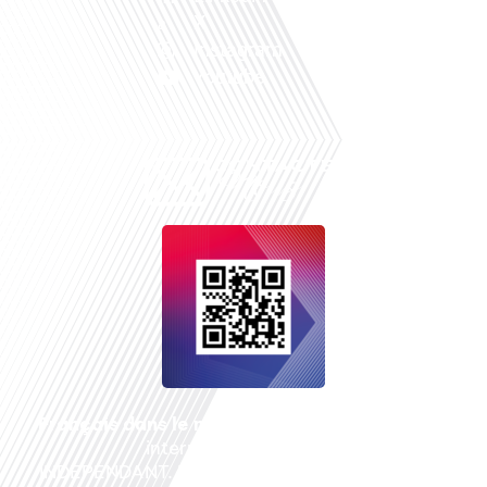
X
Instagram
Youtube
Français dans le monde
, le média de la mobilité
internationale est un média LIBRE &
INDEPENDANT. Pour soutenir notre travail, vous