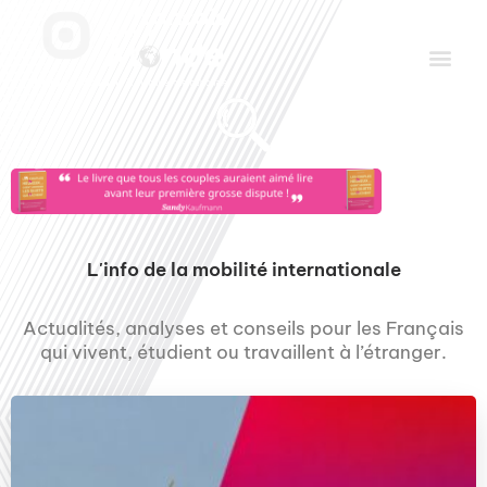
Aller
Men
au
contenu
Le Club des Partenaires
Communiquez avec FDLM Pub
L'info de la mobilité internationale
Actualités, analyses et conseils pour les Français
qui vivent, étudient ou travaillent à l’étranger.