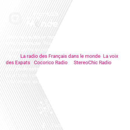
Français dans le monde, le média de la mobilité
internationale
. Préparez votre départ, vivez
mieux votre expatriation. Ecoutez nos
radios
en
ligne (
,
La radio des Français dans le monde
La voix
,
&
),
des Expats
Cocorico Radio
StereoChic Radio
nos
podcasts
& des
informations
sur tous les
sujets de votre quotidien : ,santé, business,
éducation, expériences partagées, experts…
Facebook