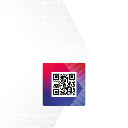
Linkedin
X
Instagram
Youtube
Français dans le monde
, le média de la mobilité
internationale est un média LIBRE &
INDEPENDANT. Pour soutenir notre travail, vous