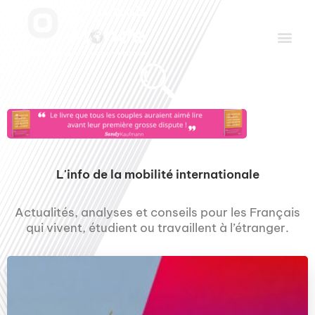
Aller
Men
au
contenu
Le Club des Partenaires
Communiquez avec FDLM Pub
L'info de la mobilité internationale
Actualités, analyses et conseils pour les Français
qui vivent, étudient ou travaillent à l’étranger.