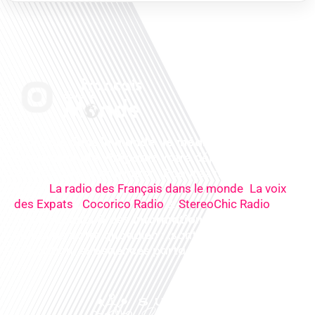
Français dans le monde, le média de la mobilité
internationale
. Préparez votre départ, vivez
mieux votre expatriation. Ecoutez nos
radios
en
ligne (
,
La radio des Français dans le monde
La voix
,
&
),
des Expats
Cocorico Radio
StereoChic Radio
nos
podcasts
& des
informations
sur tous les
sujets de votre quotidien : ,santé, business,
éducation, expériences partagées, experts…