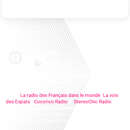
Français dans le monde, le média de la mobilité
internationale
. Préparez votre départ, vivez
mieux votre expatriation. Ecoutez nos
radios
en
ligne (
,
La radio des Français dans le monde
La voix
,
&
),
des Expats
Cocorico Radio
StereoChic Radio
nos
podcasts
& des
informations
sur tous les
sujets de votre quotidien : ,santé, business,
éducation, expériences partagées, experts…