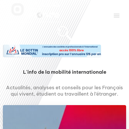
Aller
Men
au
contenu
Le Club des Partenaires
Communiquez avec FDLM Pub
L'info de la mobilité internationale
Actualités, analyses et conseils pour les Français
qui vivent, étudient ou travaillent à l’étranger.