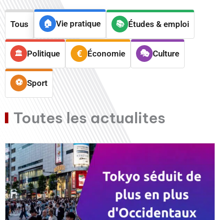
Vie pratique
Tous
Études & emploi
Politique
Économie
Culture
Sport
Toutes les actualites