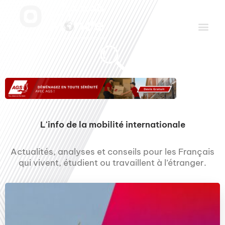
Aller
Men
au
contenu
Le Club des Partenaires
Communiquez avec FDLM Pub
L'info de la mobilité internationale
Actualités, analyses et conseils pour les Français
qui vivent, étudient ou travaillent à l’étranger.