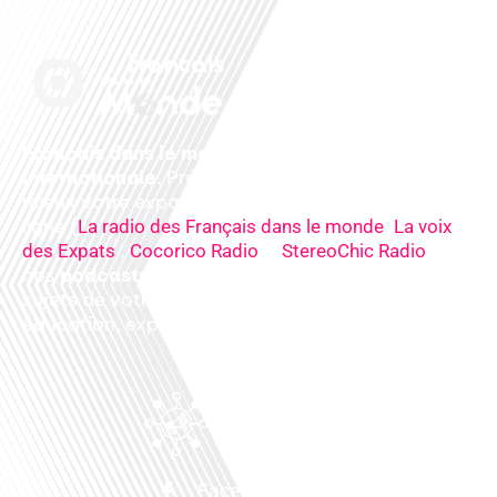
Français dans le monde, le média de la mobilité
internationale
. Préparez votre départ, vivez
mieux votre expatriation. Ecoutez nos
radios
en
ligne (
,
La radio des Français dans le monde
La voix
,
&
),
des Expats
Cocorico Radio
StereoChic Radio
nos
podcasts
& des
informations
sur tous les
sujets de votre quotidien : ,santé, business,
éducation, expériences partagées, experts…
Facebook