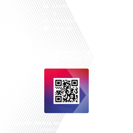
Linkedin
X
Instagram
Youtube
Français dans le monde
, le média de la mobilité
internationale est un média LIBRE &