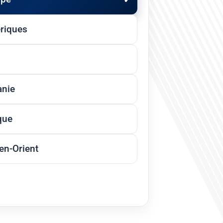
riques
anie
que
n-Orient