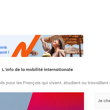
os
Nos podcasts
Podcasts INFOS
Dossiers Spéciaux
Vivre à …
Le 
L'info de la mobilité internationale
ls pour les Français qui vivent, étudient ou travaillent 