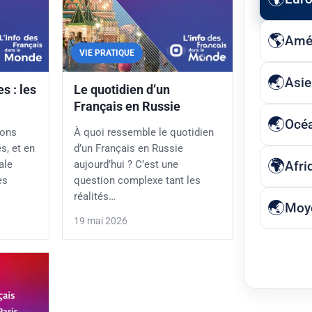
Amé
VIE PRATIQUE
Asie
s : les
Le quotidien d’un
Français en Russie
Océ
ions
À quoi ressemble le quotidien
s, et en
d’un Français en Russie
Afri
ale
aujourd’hui ? C’est une
ès
question complexe tant les
réalités…
Moye
19 mai 2026