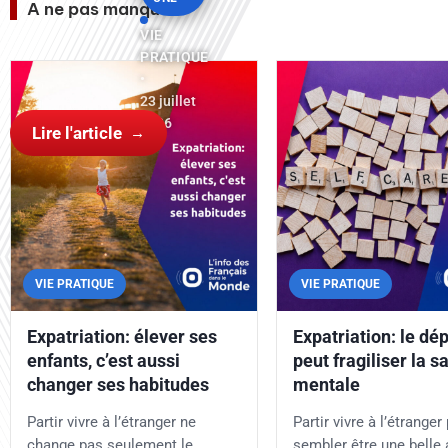
A ne pas manquer
VIE
PRATIQUE
•
23 juillet
2026
Lire l'article
VIE PRATIQUE
VIE PRATIQUE
Expatriation: élever ses
Expatriation: le dé
enfants, c’est aussi
peut fragiliser la s
changer ses habitudes
mentale
Partir vivre à l’étranger ne
Partir vivre à l’étranger
change pas seulement le
sembler être une belle 