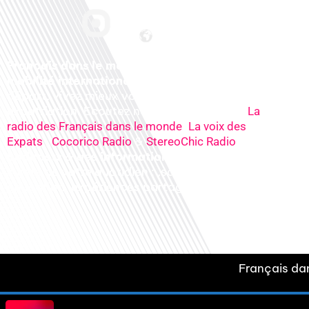
Français dans le monde, le média de la
mobilité internationale
. Préparez votre
départ, vivez mieux votre
expatriation. Ecoutez nos
radios
en ligne (
La
,
radio des Français dans le monde
La voix des
,
&
), nos
Expats
Cocorico Radio
StereoChic Radio
podcasts
& des
informations
sur tous les
sujets de votre quotidien : ,santé, business,
éducation, expériences partagées, experts…
Français dan