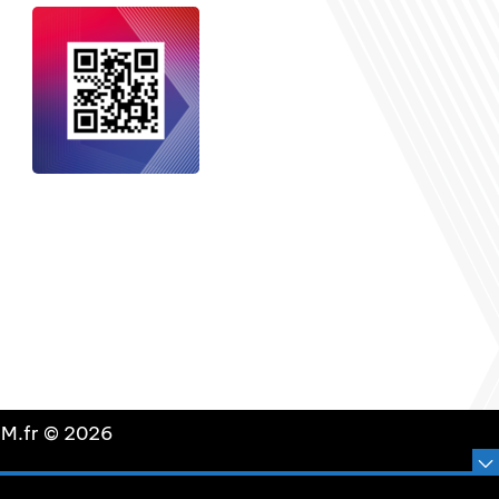
nçais dans le monde
, le média de la
 internationale est un média LIBRE &
NDANT. Pour soutenir notre travail,
vous pouvez réaliser un don à notre
ation :
Un petit geste pour de faire
avancer un GRAND projet !
DLM.fr © 2026