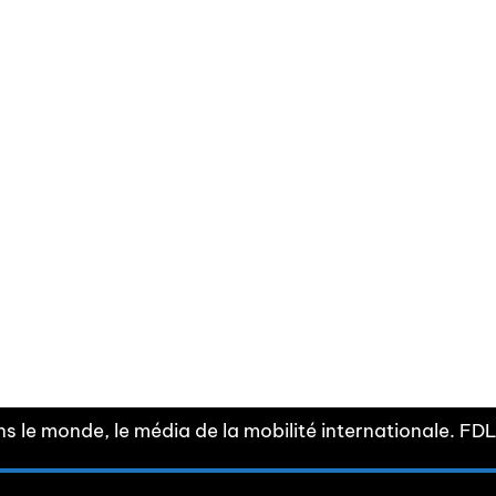
Facebook
Linkedin
X
Instagram
Fra
Youtube
mobilité
INDEPE
associ
s le monde, le média de la mobilité internationale. F