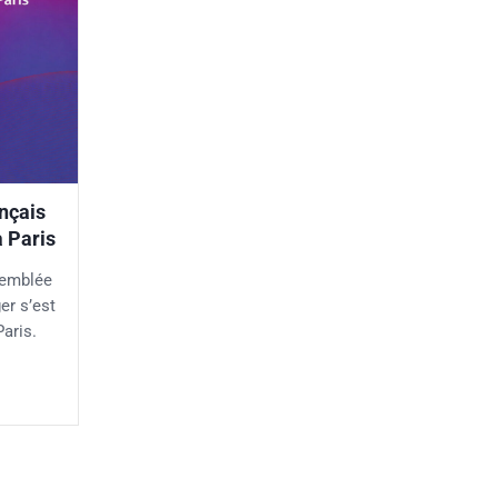
nçais
à Paris
semblée
er s’est
aris.