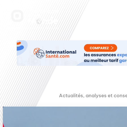
Aller
au
Accueil
Nos radi
contenu
Actualités, analyses et consei