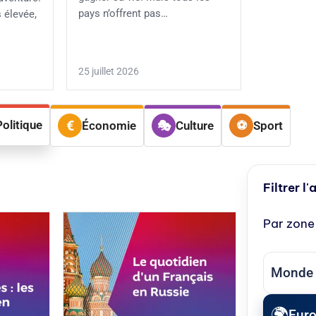
pays n’offrent pas…
 élevée,
25 juillet 2026
Politique
Économie
Culture
Sport
Filtrer l'
Par zone
Monde
Eur