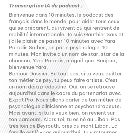
Transcription IA du podcast :
Bienvenue dans 10 minutes, le podcast des
français dans le monde, pour aider tous ceux
qui se préparent, qui vivent ou qui rentrent de
mobilité internationale. Je suis Gauthier Saïs et
j’ai le plaisir de passer 10 minutes avec Yara
Paradis Saïbes, on parle psychologie. 10
minutes. Mon invité a un nom de star, star de la
chanson, Yara Paradis, magnifique. Bonjour,
bienvenue Yara.
Bonjour Dossier. En tout cas, si tu veux quitter
ton métier de psy, tu peux faire artiste. C’est
un nom déjà prédestiné. Oui, on se retrouve
aujourd’hui dans le cadre du partenariat avec
Expat Pro. Nous allons parler de ton métier de
psychologue clinicienne et psychothérapeute.
Mais avant, si tu le veux bien, on revient sur
ton parcours. Alors toi, tu es né au Liban. Pas
très loin de Beyrouth, près du mont Liban. La
famille est là-bas aujourd’hui. Tu y retournes