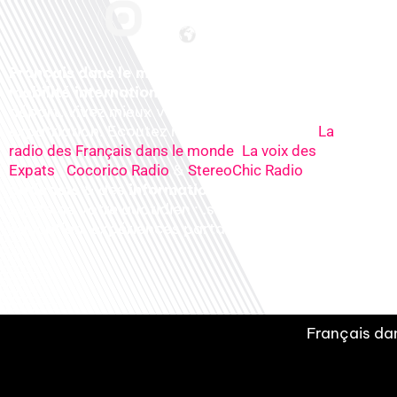
Français dans le monde, le média de la
mobilité internationale
. Préparez votre
départ, vivez mieux votre
expatriation. Ecoutez nos
radios
en ligne (
La
,
radio des Français dans le monde
La voix des
,
&
), nos
Expats
Cocorico Radio
StereoChic Radio
podcasts
& des
informations
sur tous les
sujets de votre quotidien : ,santé, business,
éducation, expériences partagées, experts…
Français dan