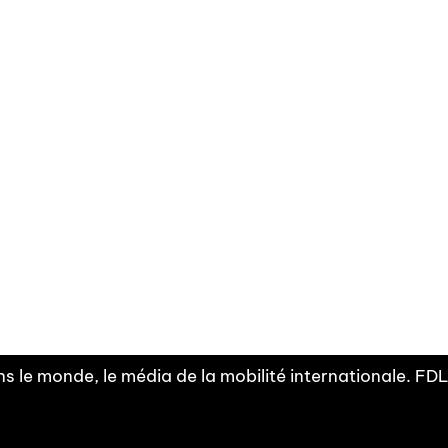
Facebook
Linkedin
X
Instagram
Fra
Youtube
mobilité
INDEPE
associ
s le monde, le média de la mobilité internationale. F