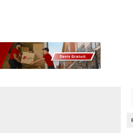
os
Nos podcasts
Podcasts INFOS
Dossiers Spéciaux
Vivre à …
Le 