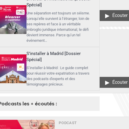
Spécial]
Une séparation est toujours un séisme.
▶︎
Écouter
Lorsqu’elle survient à l’étranger, loin de
ses repères et face à un véritable
imbroglio juridique international, le défi
devient immense. Parce qu’un tel
événement…
S’installer à Madrid [Dossier
Spécial]
S’installer à Madrid : Le guide complet
pour réussir votre expatriation a travers
des podcasts d'experts et des
▶︎
Écouter
témoignages précieux.
Podcasts les + écoutés :
PODCAST