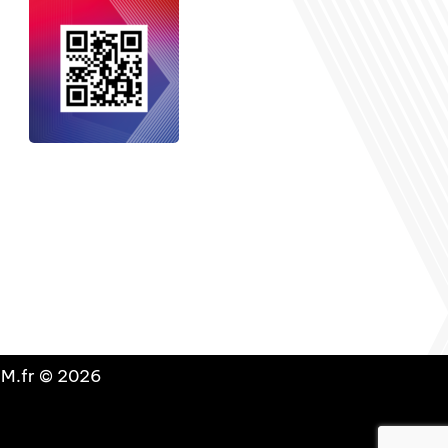
nçais dans le monde
, le média de la
 internationale est un média LIBRE &
NDANT. Pour soutenir notre travail,
vous pouvez réaliser un don à notre
ation :
Un petit geste pour de faire
avancer un GRAND projet !
DLM.fr © 2026