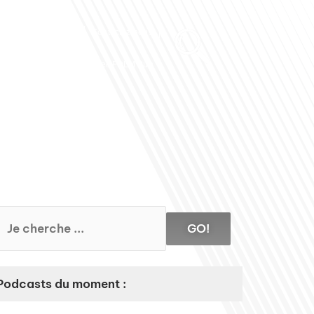
Club des Partenaires
Contactez-nous
Communiquez avec FDLM Pub
GO!
Podcasts du moment :