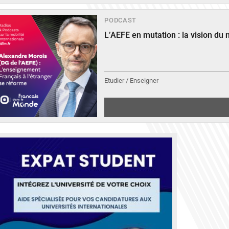
PODCAST
L’AEFE en mutation : la vision du
Etudier / Enseigner