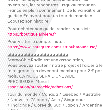
aventures, les rencontres jusqu’au retour en
France en plein confinement. De là va naitre un
guide « En avant pour un tour du monde ».
Ecoutez son histoire !
Pour acheter son guide, rendez-vous ici :
https://boutiquelariviere.fr
Pour visiter le compte Insta :
https://www.instagram.com/latribubaroudeuse/
◢◢◢◢◢◢◢◢◢◢◢◢◢◢◢◢◢◢◢
StereoChic Radio est une association,
Vous pouvez soutenir notre projet et l’aider à le
faire grandir en devenant membre pour 2 € par
mois. CA NOUS SERA D’UNE AIDE
PRECISEUSE. Merci !
association/stereochic/adhesions/
Tour du monde / Canada / Quebec / Australie
/ Nouvelle-Zélande / Asie / Singapour
/Thailande / Corée du Sud / Japon / Argentine