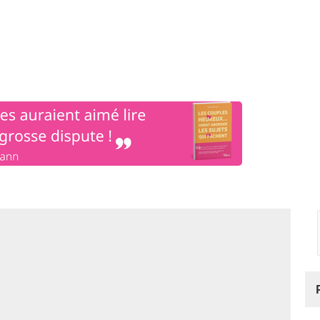
os
Nos podcasts
Podcasts INFOS
Dossiers Spéciaux
Vivre à …
Le 