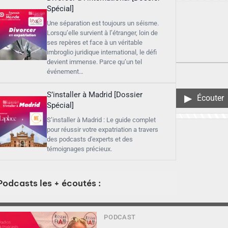
Spécial]
Une séparation est toujours un séisme.
Lorsqu’elle survient à l’étranger, loin de
ses repères et face à un véritable
imbroglio juridique international, le défi
devient immense. Parce qu’un tel
événement…
S’installer à Madrid [Dossier
▶︎
Écouter
Spécial]
S’installer à Madrid : Le guide complet
pour réussir votre expatriation a travers
des podcasts d'experts et des
témoignages précieux.
Podcasts les + écoutés :
▶︎
Écouter
PODCAST