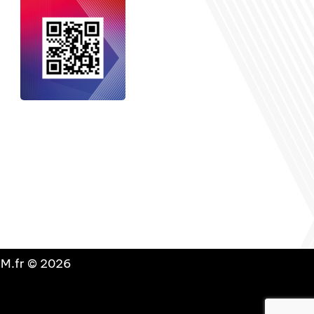
nçais dans le monde
, le média de la
 internationale est un média LIBRE &
NDANT. Pour soutenir notre travail,
vous pouvez réaliser un don à notre
ation :
Un petit geste pour de faire
avancer un GRAND projet !
DLM.fr © 2026