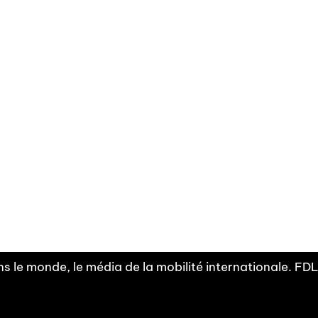
Facebook
Linkedin
X
Instagram
Fra
Youtube
mobilité
INDEPE
associ
s le monde, le média de la mobilité internationale. F