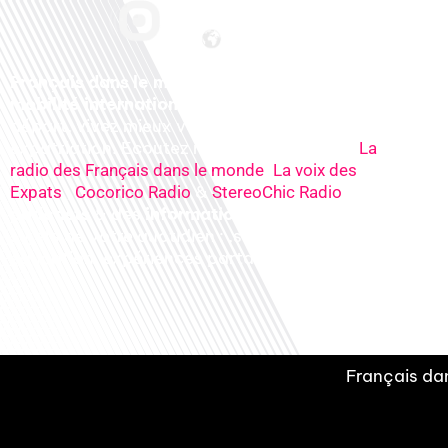
Français dans le monde, le média de la
mobilité internationale
. Préparez votre
départ, vivez mieux votre
expatriation. Ecoutez nos
radios
en ligne (
La
,
radio des Français dans le monde
La voix des
,
&
), nos
Expats
Cocorico Radio
StereoChic Radio
podcasts
& des
informations
sur tous les
sujets de votre quotidien : ,santé, business,
éducation, expériences partagées, experts…
Français dan