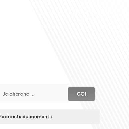
Club des Partenaires
Contactez-nous
Communiquez avec FDLM Pub
GO!
Podcasts du moment :