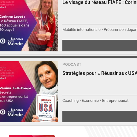
Le visage du réseau FIAFE : Cori
Mobilité internationale • Préparer son départ
▶︎
Écouter
PODCAST
Stratégies pour « Réussir aux USA
Coaching • Economie / Entrepreneuriat