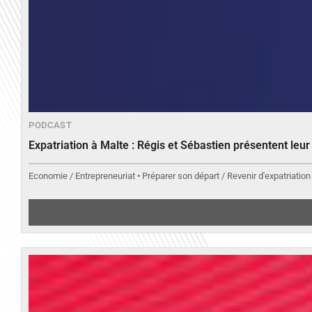
PODCAST
Expatriation à Malte : Régis et Sébastien présentent leu
Economie / Entrepreneuriat • Préparer son départ / Revenir d'expatriation