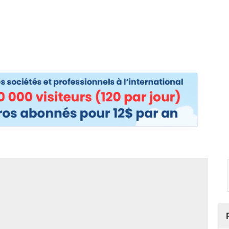
os
Nos podcasts
Podcasts INFOS
Dossiers Spéciaux
Vivre à …
Le 