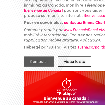
immigrez au Canada, mon livre
Téléphone
pourront vous aider 
Bienvenue au Canada
!
propose sur mon site Internet :
Bienvenuea
Pour en savoir plus,
contactez Emma Charli
Podcast produit par
www.FrancaisDansLeMo
mobilité internationale. Ecoutez nos radio
l’application mobile gratuite. Août 2024.
Hébergé par Ausha. Visitez
ausha.co/politi
Contacter
Visiter le site