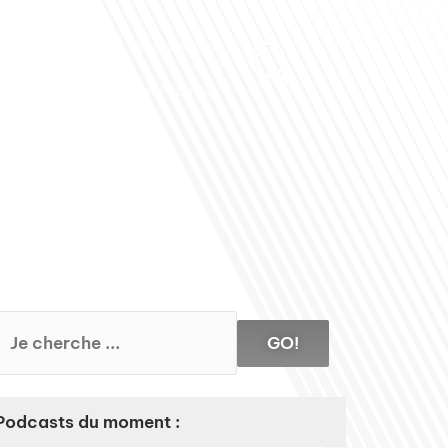
Club des Partenaires
Contactez-nous
Communiquez avec FDLM Pub
GO!
Podcasts du moment :