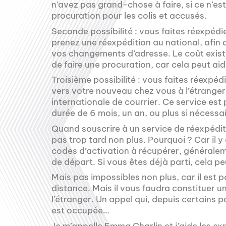
n’avez pas grand-chose à faire, si ce n’est
procuration pour les colis et accusés.
Seconde possibilité : vous faites réexpédi
prenez une réexpédition au national, afin
vos changements d’adresse. Le coût existe, 
de faire une procuration, car cela peut aid
Troisième possibilité : vous faites réexpé
vers votre nouveau chez vous à l’étranger
internationale de courrier. Ce service es
durée de 6 mois, un an, ou plus si nécessai
Quand souscrire à un service de réexpédit
pas trop tard non plus. Pourquoi ? Car il y
codes d’activation à récupérer, généralem
de départ. Si vous êtes déjà parti, cela p
Mais pas impossibles non plus, car il est p
distance. Mais il vous faudra constituer u
l’étranger. Un appel qui, depuis certains 
est occupée…
Je m’appelle Emma Charlin et j’aide les exp