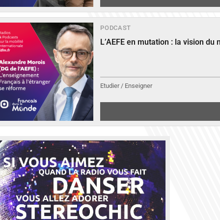
PODCAST
L’AEFE en mutation : la vision du
Etudier / Enseigner