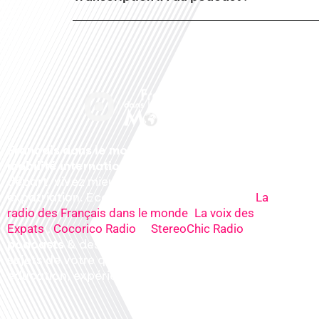
Français dans le monde, le média de la
mobilité internationale
. Préparez votre
départ, vivez mieux votre
expatriation. Ecoutez nos
radios
en ligne (
La
,
radio des Français dans le monde
La voix des
,
&
), nos
Expats
Cocorico Radio
StereoChic Radio
podcasts
& des
informations
sur tous les
sujets de votre quotidien : ,santé, business,
éducation, expériences partagées, experts…