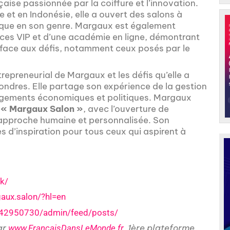
ise passionnée par la coiffure et l’innovation.
e et en Indonésie, elle a ouvert des salons à
nique en son genre. Margaux est également
ces VIP et d’une académie en ligne, démontrant
r face aux défis, notamment ceux posés par le
repreneurial de Margaux et les défis qu’elle a
ndres. Elle partage son expérience de la gestion
hangements économiques et politiques. Margaux
r
« Margaux Salon »
, avec l’ouverture de
approche humaine et personnalisée. Son
s d’inspiration pour tous ceux qui aspirent à
k/
aux.salon/?hl=en
/42950730/admin/feed/posts/
ar
, 1ère plateforme
www.FrancaisDansLeMonde.fr