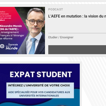
PODCAST
L’AEFE en mutation : la vision du
Etudier / Enseigner