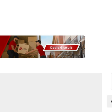
os
Nos podcasts
Podcasts INFOS
Dossiers Spéciaux
Vivre à …
Le 