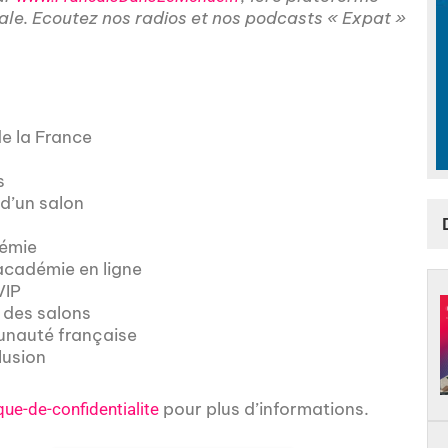
nale. Ecoutez nos radios et nos podcasts « Expat »
de la France
s
d’un salon
démie
académie en ligne
VIP
n des salons
unauté française
lusion
pour plus d’informations.
que-de-confidentialite