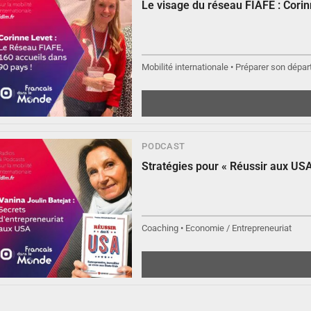
Le visage du réseau FIAFE : Cori
Mobilité internationale • Préparer son départ
PODCAST
Stratégies pour « Réussir aux USA
Coaching • Economie / Entrepreneuriat
▶︎
Écouter