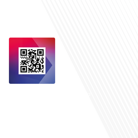
nçais dans le monde
, le média de la
 internationale est un média LIBRE &
NDANT. Pour soutenir notre travail,
vous pouvez réaliser un don à notre
ation :
Un petit geste pour de faire
avancer un GRAND projet !