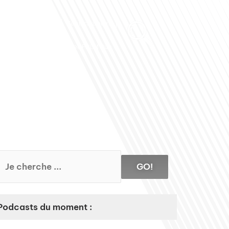
Club des Partenaires
Contactez-nous
Communiquez avec FDLM Pub
GO!
Podcasts du moment :