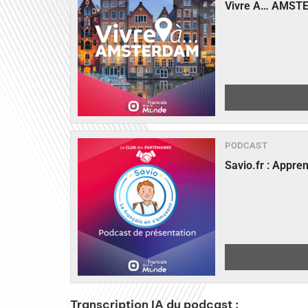
Vivre A… AMST
PODCAST
Savio.fr : Appre
Transcription IA du podcast :