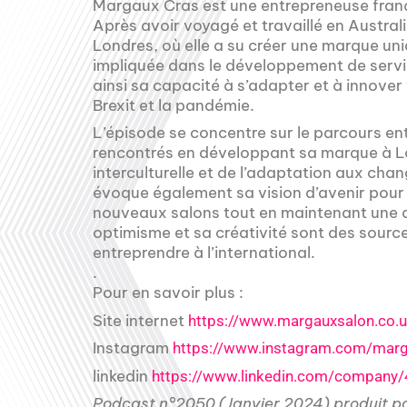
Margaux Cras est une entrepreneuse frança
Après avoir voyagé et travaillé en Australi
Londres, où elle a su créer une marque u
impliquée dans le développement de servi
ainsi sa capacité à s’adapter et à innove
Brexit et la pandémie.
L’épisode se concentre sur le parcours ent
rencontrés en développant sa marque à Lo
interculturelle et de l’adaptation aux c
évoque également sa vision d’avenir pou
nouveaux salons tout en maintenant une 
optimisme et sa créativité sont des source
entreprendre à l’international.
.
Pour en savoir plus :
Site internet
https://www.margauxsalon.co.u
Instagram
https://www.instagram.com/marg
linkedin
https://www.linkedin.com/company
Podcast n°2050 (Janvier 2024) produit p