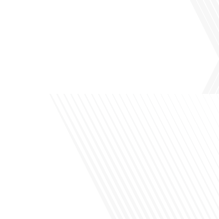
Avez-vous déjà pensé à l'impact du football sur l'intégration et la diplomatie
internationale ? Dans cet épisode de "Français dans le Monde", le média de la
mobilité internationale, nous explorons ce sujet fascinant à travers le parcours
inspirant d'Hugo Sanudo. Rejoignez-nous pour découvrir comment le football
peut être un vecteur puissant d'échanges culturels et d'opportunités[...]
Avez-vous déjà réfléchi à l'impact que les expatriés français peuvent avoir sur la
politique et la société française ? Dans cet épisode exclusif proposé par Français
dans le Monde, le média de la mobilité internationale, nous explorons ce sujet
fascinant avec une invitée spéciale, qui nous offre un aperçu précieux de la vie
politique et[...]