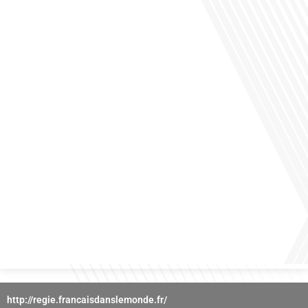
des horizons culturels insoupçonnés ? Dans cet épisode proposé par La radio
des Français dans le monde dans le cadre de sa série "SPORT EXPAT", nous
explorons cette question fascinante en compagnie d'une invitée exceptionnelle.
Le sport n'est pas seulement une activité physique,[...]
Avez-vous déjà réfléchi à l'importance d'aborder les sujets délicats au sein d'une
relation amoureuse ? Français dans le monde (FDLM), le média de la mobilité
internationale nous invite à explorer cette question au micro de Gauthier Seys :
Sandy Kaufmann, auteure du livre "Les couples heureux osent aborder les sujets
qui fâchent". Ensemble, ils discutent[...]
http://regie.francaisdanslemonde.fr/