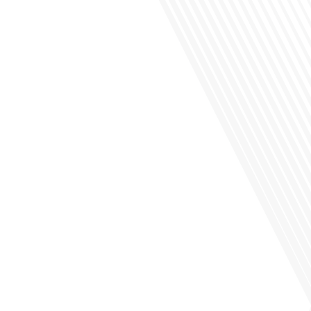
Saviez-vous que Bruxelles est souvent appelée le Washington de l'Europe ?
Pourquoi cette ville, souvent associée à la pluie et aux institutions européennes,
attire-t-elle autant de ressortissants français? Sur Français dans le monde, le
média de la mobilité internationale, en partenariat avec Lepetitjournalcom, ,nous
explorons les raisons de cette fascination et ce qui rend Bruxelles[...]
Avez-vous déjà réfléchi à la complexité de préparer votre retraite lorsque vous
avez vécu et travaillé dans plusieurs pays à travers le monde ? C'est une
question cruciale pour de nombreux expatriés français qui ont passé une partie