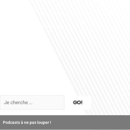
Club des Partenaires
Contactez-nous
Communiquez avec FDLM Pub
GO!
Podcasts à ne pas louper !