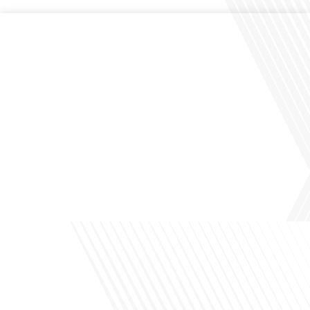
Comment la voix des expatriés est-elle entendue dans les couloirs de
l'Assemblée nationale ? Cette question, souvent posée mais rarement explorée
en profondeur, est au cœur de notre épisode d'aujourd'hui. Nous vous invitons à
réfléchir à l'impact des Français vivant à l'étranger sur la politique nationale et à
la manière dont leurs préoccupations sont prises[...]