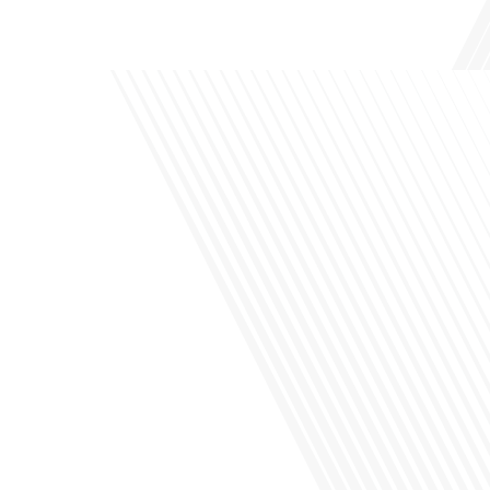
de leur vie professionnelle à l'international. Dans cet épisode de "10 minutes, le
podcast des Français dans[...]
Avez-vous déjà envisagé de changer de région pour profiter d'un climat plus
ensoleillé et d'un cadre de vie différent ? Dans cet épisode de « 10 minutes, le
podcast des Français dans le monde » réalisé en partenariat avec Mon chasseur
immo, nous explorons les défis et les opportunités liés à la mobilité
internationale et à l'installation[...]
Avez-vous déjà envisagé comment le sport peut transformer une vie et ouvrir