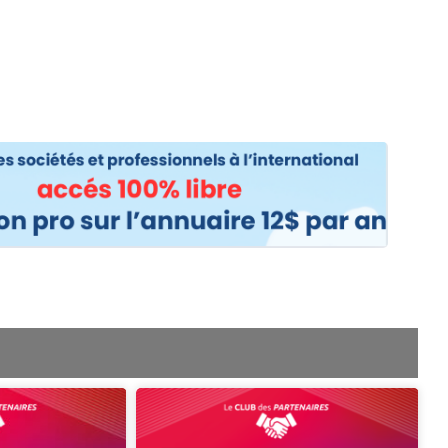
os
Nos podcasts
Podcasts INFOS
Dossiers Spéciaux
Vivre à …
Le 