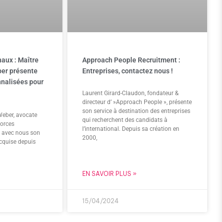
naux : Maître
Approach People Recruitment :
er présente
Entreprises, contactez nous !
nnalisées pour
Laurent Girard-Claudon, fondateur &
directeur d’ »Approach People », présente
son service à destination des entreprises
Weber, avocate
qui recherchent des candidats à
vorces
l’international. Depuis sa création en
e avec nous son
2000,
acquise depuis
EN SAVOIR PLUS »
15/04/2024