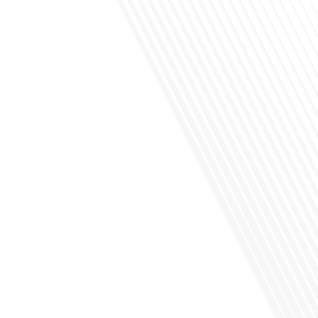
Avez-vous déjà envisagé de vivre dans un pays aussi complexe et fascinant que
la Russie en tant que Français expatrié ? Dans cet épisode proposé par "Français
dans le Monde (FDLM.fr), le média de la mobilité internationale, nous explorons
cette question en profondeur avec Valentin Le Normand, un expatrié français qui
a choisi de s'installer[...]
Comment l'éducation internationale peut-elle s'adapter aux défis modernes tout
en préservant son identité unique ? C'est la question que nous posons
aujourd'hui dans cet épisode proposé par le média "Français dans le Monde".
Avec des enjeux budgétaires et pédagogiques croissants, comment garantir que
l'éducation française à l'étranger continue de prospérer et de s'adapter aux
attentes[...]