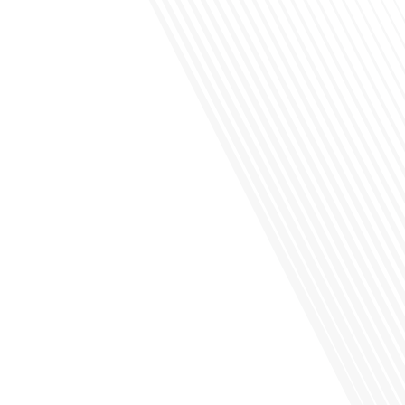
Avez-vous déjà envisagé de vivre dans un pays aussi complexe et fascinant que
la Russie en tant que Français expatrié ? Dans cet épisode proposé par "Français
dans le Monde (FDLM.fr), le média de la mobilité internationale, nous explorons
cette question en profondeur avec Valentin Le Normand, un expatrié français qui
a choisi de s'installer[...]
Comment l'éducation internationale peut-elle s'adapter aux défis modernes tout
en préservant son identité unique ? C'est la question que nous posons
aujourd'hui dans cet épisode proposé par le média "Français dans le Monde".
Avec des enjeux budgétaires et pédagogiques croissants, comment garantir que
l'éducation française à l'étranger continue de prospérer et de s'adapter aux
attentes[...]