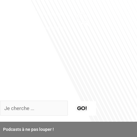
Club des Partenaires
Contactez-nous
Communiquez avec FDLM Pub
GO!
Podcasts à ne pas louper !