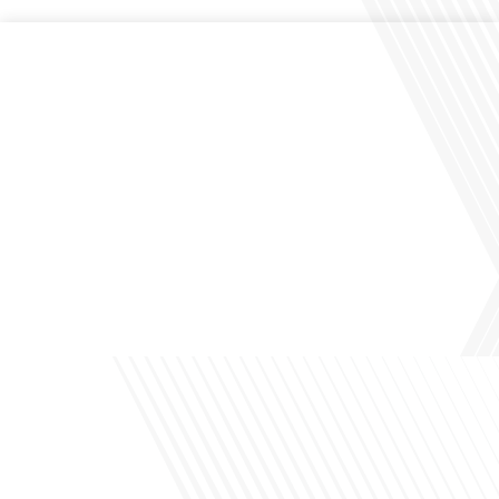
Comment la voix des expatriés est-elle entendue dans les couloirs de
l'Assemblée nationale ? Cette question, souvent posée mais rarement explorée
en profondeur, est au cœur de notre épisode d'aujourd'hui. Nous vous invitons à
réfléchir à l'impact des Français vivant à l'étranger sur la politique nationale et à
la manière dont leurs préoccupations sont prises[...]