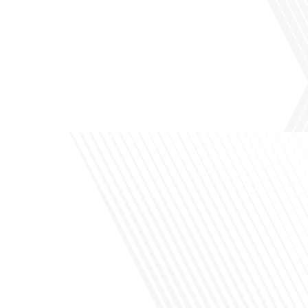
Avez-vous déjà pensé à l'impact du football sur l'intégration et la diplomatie
internationale ? Dans cet épisode de "Français dans le Monde", le média de la
mobilité internationale, nous explorons ce sujet fascinant à travers le parcours
inspirant d'Hugo Sanudo. Rejoignez-nous pour découvrir comment le football
peut être un vecteur puissant d'échanges culturels et d'opportunités[...]
Avez-vous déjà réfléchi à l'impact que les expatriés français peuvent avoir sur la
politique et la société française ? Dans cet épisode exclusif proposé par Français
dans le Monde, le média de la mobilité internationale, nous explorons ce sujet
fascinant avec une invitée spéciale, qui nous offre un aperçu précieux de la vie
politique et[...]