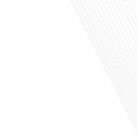
Saviez-vous que Bruxelles est souvent appelée le Washington de l'Europe ?
Pourquoi cette ville, souvent associée à la pluie et aux institutions européennes,
attire-t-elle autant de ressortissants français? Sur Français dans le monde, le
média de la mobilité internationale, en partenariat avec Lepetitjournalcom, ,nous
explorons les raisons de cette fascination et ce qui rend Bruxelles[...]
Avez-vous déjà réfléchi à la complexité de préparer votre retraite lorsque vous
avez vécu et travaillé dans plusieurs pays à travers le monde ? C'est une
question cruciale pour de nombreux expatriés français qui ont passé une partie