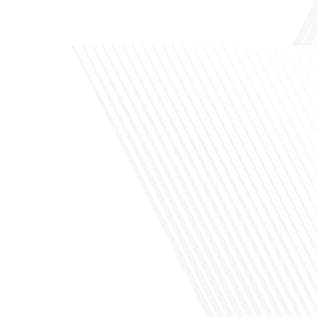
de leur vie professionnelle à l'international. Dans cet épisode de "10 minutes, le
podcast des Français dans[...]
Avez-vous déjà envisagé de changer de région pour profiter d'un climat plus
ensoleillé et d'un cadre de vie différent ? Dans cet épisode de « 10 minutes, le
podcast des Français dans le monde » réalisé en partenariat avec Mon chasseur
immo, nous explorons les défis et les opportunités liés à la mobilité
internationale et à l'installation[...]
Avez-vous déjà envisagé comment le sport peut transformer une vie et ouvrir