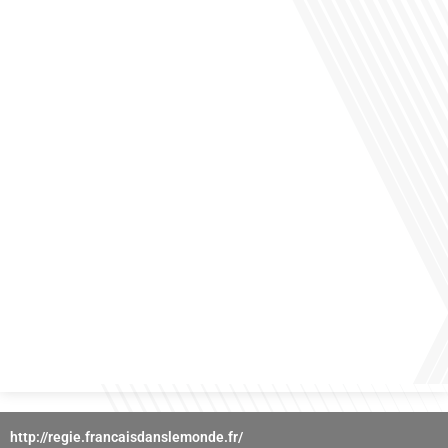
des horizons culturels insoupçonnés ? Dans cet épisode proposé par La radio
des Français dans le monde dans le cadre de sa série "SPORT EXPAT", nous
explorons cette question fascinante en compagnie d'une invitée exceptionnelle.
Le sport n'est pas seulement une activité physique,[...]
Avez-vous déjà réfléchi à l'importance d'aborder les sujets délicats au sein d'une
relation amoureuse ? Français dans le monde (FDLM), le média de la mobilité
internationale nous invite à explorer cette question au micro de Gauthier Seys :
Sandy Kaufmann, auteure du livre "Les couples heureux osent aborder les sujets
qui fâchent". Ensemble, ils discutent[...]
http://regie.francaisdanslemonde.fr/