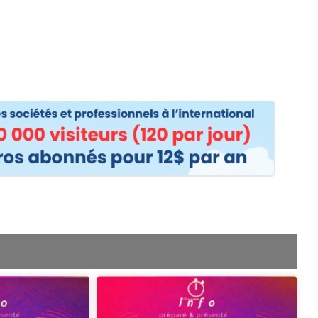
os
Nos podcasts
Podcasts INFOS
Dossiers Spéciaux
Vivre à …
Le 
Page
age
Page
Page
Page
Page
Page
Page
Page