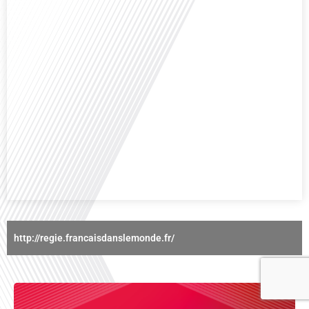
Avez-vous déjà réfléchi à l'importance d'aborder les sujets délicats au sein
d'une relation amoureuse ? Français dans le monde (FDLM), le média de la
mobilité internationale nous invite à explorer cette question au micro de
Gauthier Seys : Sandy Kaufmann, auteure du livre "Les couples heureux
osent aborder les sujets qui fâchent". Ensemble, ils discutent[...]
http://regie.francaisdanslemonde.fr/