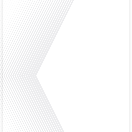
Comment la voix des expatriés est-elle entendue dans les couloirs de
l'Assemblée nationale ? Cette question, souvent posée mais rarement
explorée en profondeur, est au cœur de notre épisode d'aujourd'hui. Nous
vous invitons à réfléchir à l'impact des Français vivant à l'étranger sur la
politique nationale et à la manière dont leurs préoccupations sont prises[...]
Avez-vous déjà envisagé de vivre dans un pays aussi complexe et fascinant
que la Russie en tant que Français expatrié ? Dans cet épisode proposé par
"Français dans le Monde (FDLM.fr), le média de la mobilité internationale,
nous explorons cette question en profondeur avec Valentin Le Normand, un
expatrié français qui a choisi de s'installer[...]