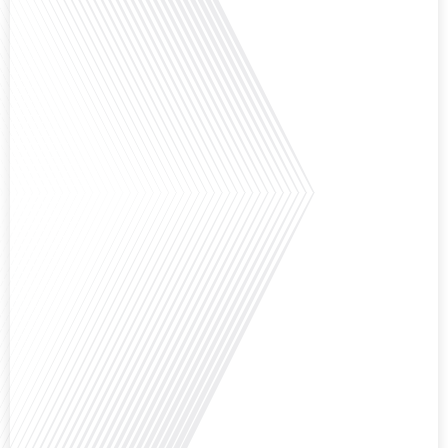
Comment l'éducation internationale peut-elle s'adapter aux défis modernes
tout en préservant son identité unique ? C'est la question que nous posons
aujourd'hui dans cet épisode proposé par le média "Français dans le Monde".
Avec des enjeux budgétaires et pédagogiques croissants, comment garantir
que l'éducation française à l'étranger continue de prospérer et de s'adapter
aux attentes[...]
Avez-vous déjà pensé à l'impact du football sur l'intégration et la diplomatie
internationale ? Dans cet épisode de "Français dans le Monde", le média de la
mobilité internationale, nous explorons ce sujet fascinant à travers le