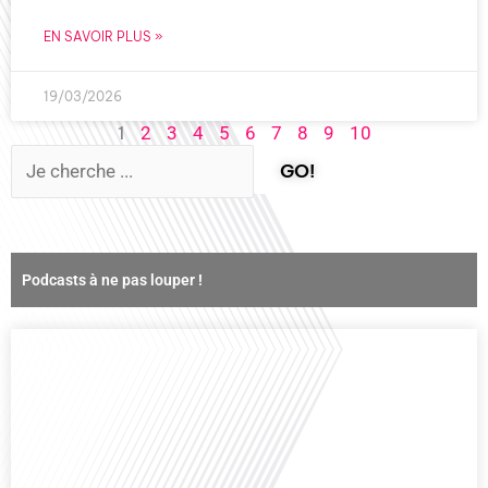
EN SAVOIR PLUS »
19/03/2026
1
2
3
4
5
6
7
8
9
10
GO!
Podcasts à ne pas louper !