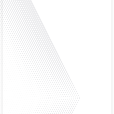
Avez-vous déjà envisagé de changer de région pour profiter d'un climat plus
ensoleillé et d'un cadre de vie différent ? Dans cet épisode de « 10 minutes,
le podcast des Français dans le monde » réalisé en partenariat avec Mon
chasseur immo, nous explorons les défis et les opportunités liés à la mobilité
internationale et à l'installation[...]
Avez-vous déjà envisagé comment le sport peut transformer une vie et ouvrir
des horizons culturels insoupçonnés ? Dans cet épisode proposé par La
radio des Français dans le monde dans le cadre de sa série "SPORT EXPAT",
nous explorons cette question fascinante en compagnie d'une invitée
exceptionnelle. Le sport n'est pas seulement une activité physique,[...]