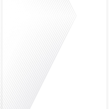
Saviez-vous que Bruxelles est souvent appelée le Washington de l'Europe ?
Pourquoi cette ville, souvent associée à la pluie et aux institutions
européennes, attire-t-elle autant de ressortissants français? Sur Français
dans le monde, le média de la mobilité internationale, en partenariat avec
Lepetitjournalcom, ,nous explorons les raisons de cette fascination et ce qui
rend Bruxelles[...]
Avez-vous déjà réfléchi à la complexité de préparer votre retraite lorsque
vous avez vécu et travaillé dans plusieurs pays à travers le monde ? C'est une
question cruciale pour de nombreux expatriés français qui ont passé une
partie de leur vie professionnelle à l'international. Dans cet épisode de "10
minutes, le podcast des Français dans[...]