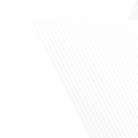
podcast des Français dans[...]
Avez-vous déjà envisagé de changer de région pour profiter d'un climat plus
ensoleillé et d'un cadre de vie différent ? Dans cet épisode de « 10 minutes, le
podcast des Français dans le monde » réalisé en partenariat avec Mon chasseur
immo, nous explorons les défis et les opportunités liés à la mobilité
internationale et à l'installation[...]
Avez-vous déjà envisagé comment le sport peut transformer une vie et ouvrir