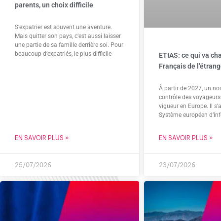
parents, un choix difficile
S’expatrier est souvent une aventure.
Mais quitter son pays, c’est aussi laisser
une partie de sa famille derrière soi. Pour
beaucoup d’expatriés, le plus difficile
ETIAS: ce qui va ch
Français de l’étrang
À partir de 2027, un n
contrôle des voyageurs 
vigueur en Europe. Il s’
Système européen d’inf
EN SAVOIR PLUS »
EN SAVOIR PLUS »
25/07/2026
23/07/2026