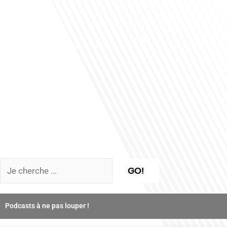
Club des Partenaires
Contactez-nous
Communiquez avec FDLM Pub
GO!
Podcasts à ne pas louper !