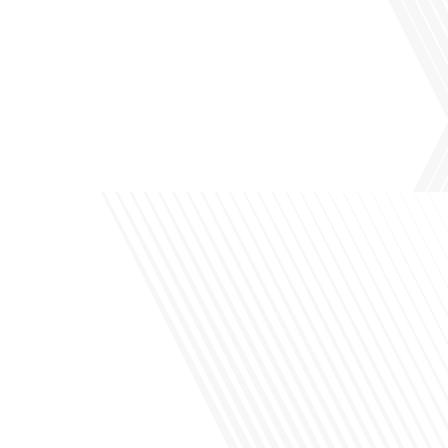
Avez-vous déjà pensé à l'impact du football sur l'intégration et la diplomatie
internationale ? Dans cet épisode de "Français dans le Monde", le média de la
mobilité internationale, nous explorons ce sujet fascinant à travers le parcours
inspirant d'Hugo Sanudo. Rejoignez-nous pour découvrir comment le football
peut être un vecteur puissant d'échanges culturels et d'opportunités[...]
Avez-vous déjà réfléchi à l'impact que les expatriés français peuvent avoir sur la
politique et la société française ? Dans cet épisode exclusif proposé par Français
dans le Monde, le média de la mobilité internationale, nous explorons ce sujet
fascinant avec une invitée spéciale, qui nous offre un aperçu précieux de la vie
politique et[...]