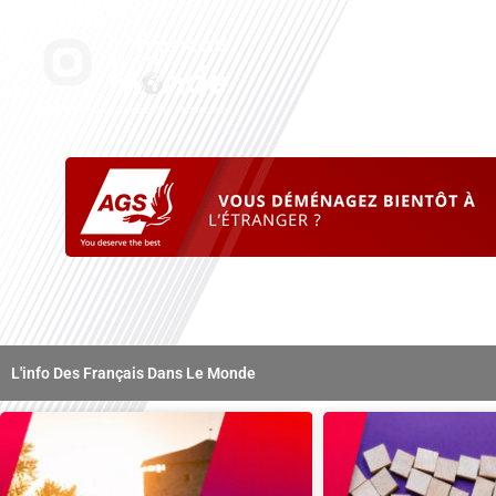
Aller
au
Accueil
Nos radi
contenu
L'info Des Français Dans Le Monde
Page
Page
Page
Page
Page
Page
Page
Page
Page
Pag