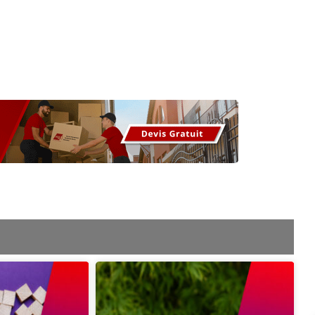
os
Nos podcasts
Podcasts INFOS
Dossiers Spéciaux
Vivre à …
Le 
e
Page
Page
Page
Page
Page
Page
Page