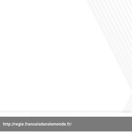
des horizons culturels insoupçonnés ? Dans cet épisode proposé par La radio
des Français dans le monde dans le cadre de sa série "SPORT EXPAT", nous
explorons cette question fascinante en compagnie d'une invitée exceptionnelle.
Le sport n'est pas seulement une activité physique,[...]
Avez-vous déjà réfléchi à l'importance d'aborder les sujets délicats au sein d'une
relation amoureuse ? Français dans le monde (FDLM), le média de la mobilité
internationale nous invite à explorer cette question au micro de Gauthier Seys :
Sandy Kaufmann, auteure du livre "Les couples heureux osent aborder les sujets
qui fâchent". Ensemble, ils discutent[...]
http://regie.francaisdanslemonde.fr/