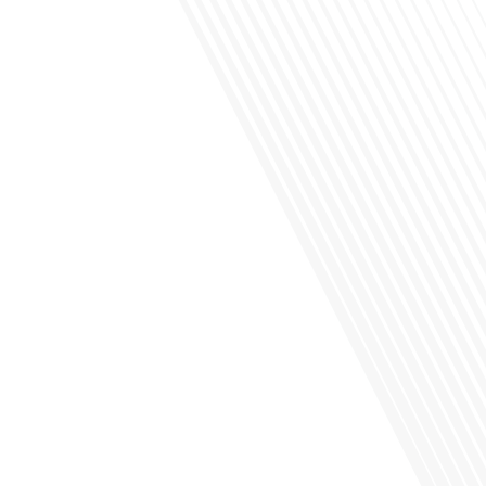
la Russie en tant que Français expatrié ? Dans cet épisode proposé par "Français
dans le Monde (FDLM.fr), le média de la mobilité internationale, nous explorons
cette question en profondeur avec Valentin Le Normand, un expatrié français qui
a choisi de s'installer[...]
Comment l'éducation internationale peut-elle s'adapter aux défis modernes tout
en préservant son identité unique ? C'est la question que nous posons
aujourd'hui dans cet épisode proposé par le média "Français dans le Monde".
Avec des enjeux budgétaires et pédagogiques croissants, comment garantir que
l'éducation française à l'étranger continue de prospérer et de s'adapter aux
attentes[...]