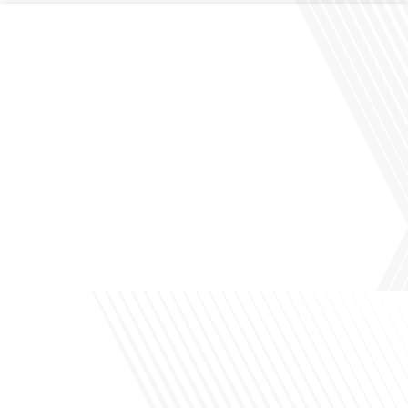
Comment la voix des expatriés est-elle entendue dans les couloirs de
l'Assemblée nationale ? Cette question, souvent posée mais rarement explorée
en profondeur, est au cœur de notre épisode d'aujourd'hui. Nous vous invitons à
réfléchir à l'impact des Français vivant à l'étranger sur la politique nationale et à
la manière dont leurs préoccupations sont prises[...]
Avez-vous déjà envisagé de vivre dans un pays aussi complexe et fascinant que