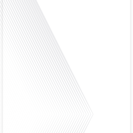
Avez-vous déjà réfléchi à la complexité de préparer votre retraite lorsque
vous avez vécu et travaillé dans plusieurs pays à travers le monde ? C'est une
question cruciale pour de nombreux expatriés français qui ont passé une
partie de leur vie professionnelle à l'international. Dans cet épisode de "10
minutes, le podcast des Français dans[...]
Avez-vous déjà envisagé de changer de région pour profiter d'un climat plus
ensoleillé et d'un cadre de vie différent ? Dans cet épisode de « 10 minutes,
le podcast des Français dans le monde » réalisé en partenariat avec Mon
chasseur immo, nous explorons les défis et les opportunités liés à la mobilité
internationale et à l'installation[...]