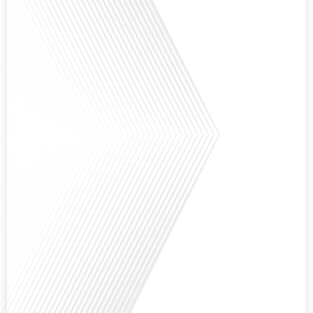
Avez-vous déjà envisagé de vivre dans un pays aussi complexe et fascinant
que la Russie en tant que Français expatrié ? Dans cet épisode proposé par
"Français dans le Monde (FDLM.fr), le média de la mobilité internationale,
nous explorons cette question en profondeur avec Valentin Le Normand, un
expatrié français qui a choisi de s'installer[...]
Comment l'éducation internationale peut-elle s'adapter aux défis modernes
tout en préservant son identité unique ? C'est la question que nous posons
aujourd'hui dans cet épisode proposé par le média "Français dans le Monde".
Avec des enjeux budgétaires et pédagogiques croissants, comment garantir
que l'éducation française à l'étranger continue de prospérer et de s'adapter