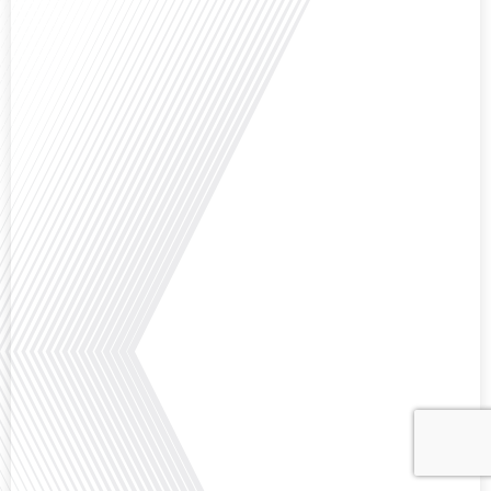
Avez-vous déjà envisagé comment le sport peut transformer une vie et ouvrir
des horizons culturels insoupçonnés ? Dans cet épisode proposé par La
radio des Français dans le monde dans le cadre de sa série "SPORT EXPAT",
nous explorons cette question fascinante en compagnie d'une invitée
exceptionnelle. Le sport n'est pas seulement une activité physique,[...]
Avez-vous déjà réfléchi à l'importance d'aborder les sujets délicats au sein
d'une relation amoureuse ? Français dans le monde (FDLM), le média de la
mobilité internationale nous invite à explorer cette question au micro de
Gauthier Seys : Sandy Kaufmann, auteure du livre "Les couples heureux