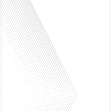
explorée en profondeur, est au cœur de notre épisode d'aujourd'hui. Nous
vous invitons à réfléchir à l'impact des Français vivant à l'étranger sur la
politique nationale et à la manière dont leurs préoccupations sont prises[...]
Avez-vous déjà envisagé de vivre dans un pays aussi complexe et fascinant
que la Russie en tant que Français expatrié ? Dans cet épisode proposé par
"Français dans le Monde (FDLM.fr), le média de la mobilité internationale,
nous explorons cette question en profondeur avec Valentin Le Normand, un
expatrié français qui a choisi de s'installer[...]