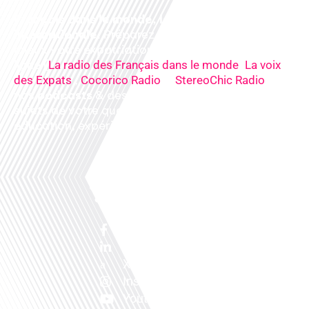
Français dans le monde, le média de la mobilité
internationale
. Préparez votre départ, vivez
mieux votre expatriation. Ecoutez nos
radios
en
ligne (
,
La radio des Français dans le monde
La voix
,
&
),
des Expats
Cocorico Radio
StereoChic Radio
nos
podcasts
& des
informations
sur tous les
sujets de votre quotidien : ,santé, business,
éducation, expériences partagées, experts…
Facebook
Linkedin
X
Instagram
Youtube