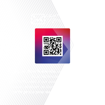
Français dans le monde
, le média de la mobilité
internationale est un média LIBRE &
INDEPENDANT. Pour soutenir notre travail, vous
pouvez réaliser un don à notre association :
Un
petit geste pour de faire avancer un GRAND
projet !