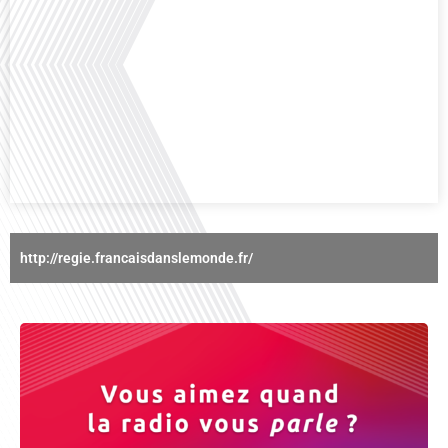
Avez-vous déjà réfléchi à l'importance d'aborder les sujets délicats au sein
d'une relation amoureuse ? Français dans le monde (FDLM), le média de la
mobilité internationale nous invite à explorer cette question au micro de
Gauthier Seys : Sandy Kaufmann, auteure du livre "Les couples heureux
osent aborder les sujets qui fâchent". Ensemble, ils discutent[...]
http://regie.francaisdanslemonde.fr/