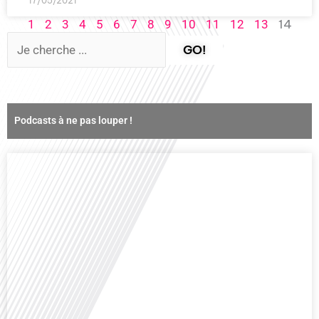
17/05/2021
14
1
2
3
4
5
6
7
8
9
10
11
12
13
GO!
Podcasts à ne pas louper !
Comment la voix des expatriés est-elle entendue dans les couloirs de
l'Assemblée nationale ? Cette question, souvent posée mais rarement