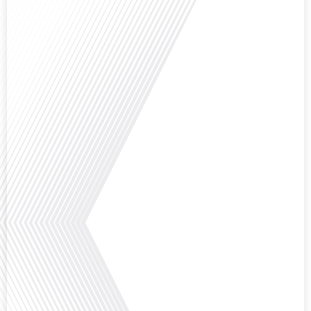
Comment l'éducation internationale peut-elle s'adapter aux défis modernes
tout en préservant son identité unique ? C'est la question que nous posons
aujourd'hui dans cet épisode proposé par le média "Français dans le Monde".
Avec des enjeux budgétaires et pédagogiques croissants, comment garantir
que l'éducation française à l'étranger continue de prospérer et de s'adapter
aux attentes[...]
Avez-vous déjà pensé à l'impact du football sur l'intégration et la diplomatie
internationale ? Dans cet épisode de "Français dans le Monde", le média de la
mobilité internationale, nous explorons ce sujet fascinant à travers le
parcours inspirant d'Hugo Sanudo. Rejoignez-nous pour découvrir comment
le football peut être un vecteur puissant d'échanges culturels et
d'opportunités[...]