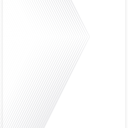
Avez-vous déjà envisagé de changer de région pour profiter d'un climat plus
ensoleillé et d'un cadre de vie différent ? Dans cet épisode de « 10 minutes,
le podcast des Français dans le monde » réalisé en partenariat avec Mon
chasseur immo, nous explorons les défis et les opportunités liés à la mobilité
internationale et à l'installation[...]
Avez-vous déjà envisagé comment le sport peut transformer une vie et ouvrir
des horizons culturels insoupçonnés ? Dans cet épisode proposé par La
radio des Français dans le monde dans le cadre de sa série "SPORT EXPAT",
nous explorons cette question fascinante en compagnie d'une invitée
exceptionnelle. Le sport n'est pas seulement une activité physique,[...]