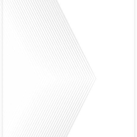
Avez-vous déjà réfléchi à l'impact que les expatriés français peuvent avoir sur
la politique et la société française ? Dans cet épisode exclusif proposé par
Français dans le Monde, le média de la mobilité internationale, nous
explorons ce sujet fascinant avec une invitée spéciale, qui nous offre un
aperçu précieux de la vie politique et[...]
Saviez-vous que Bruxelles est souvent appelée le Washington de l'Europe ?
Pourquoi cette ville, souvent associée à la pluie et aux institutions
européennes, attire-t-elle autant de ressortissants français? Sur Français
dans le monde, le média de la mobilité internationale, en partenariat avec