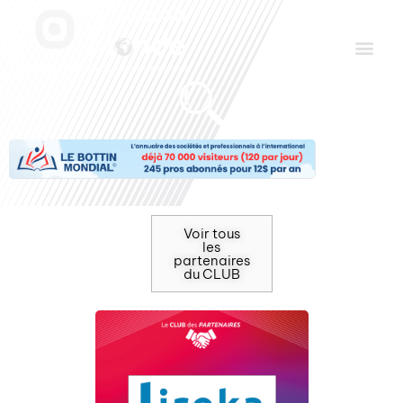
Aller
Men
au
contenu
Le Club des Partenaires
Communiquez avec FDLM Pub
Voir tous
les
partenaires
du CLUB