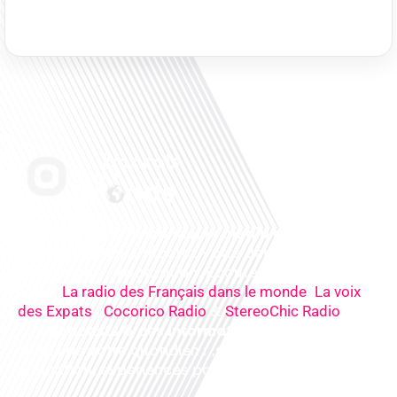
Français dans le monde, le média de la mobilité
internationale
. Préparez votre départ, vivez
mieux votre expatriation. Ecoutez nos
radios
en
ligne (
,
La radio des Français dans le monde
La voix
,
&
),
des Expats
Cocorico Radio
StereoChic Radio
nos
podcasts
& des
informations
sur tous les
sujets de votre quotidien : ,santé, business,
éducation, expériences partagées, experts…