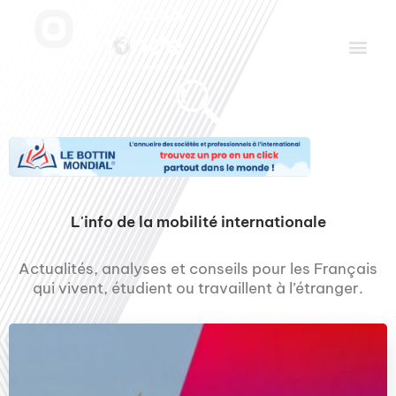
Aller
Men
au
contenu
Le Club des Partenaires
Communiquez avec FDLM Pub
L'info de la mobilité internationale
Actualités, analyses et conseils pour les Français
qui vivent, étudient ou travaillent à l’étranger.