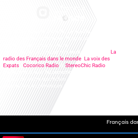
Français dans le monde, le média de la
mobilité internationale
. Préparez votre
départ, vivez mieux votre
expatriation. Ecoutez nos
radios
en ligne (
La
,
radio des Français dans le monde
La voix des
,
&
), nos
Expats
Cocorico Radio
StereoChic Radio
podcasts
& des
informations
sur tous les
sujets de votre quotidien : ,santé, business,
éducation, expériences partagées, experts…
Français dan