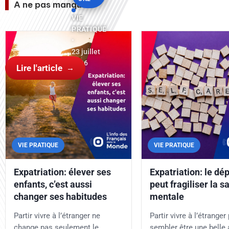
A ne pas manquer
VIE
PRATIQUE
•
23 juillet
2026
Lire l'article
VIE PRATIQUE
VIE PRATIQUE
Expatriation: élever ses
Expatriation: le dé
enfants, c’est aussi
peut fragiliser la s
changer ses habitudes
mentale
Partir vivre à l’étranger ne
Partir vivre à l’étranger
change pas seulement le
sembler être une belle 