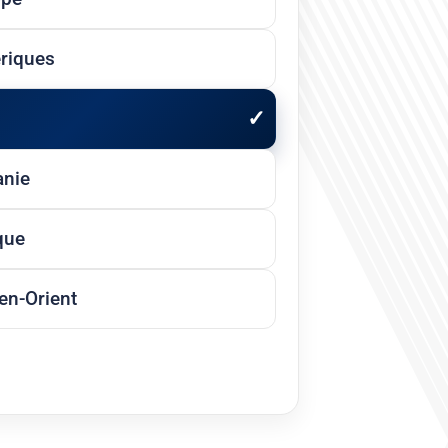
riques
anie
que
n-Orient