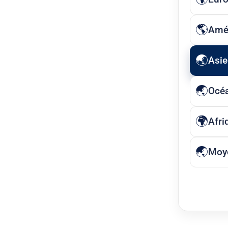
Amé
Asie
Océ
Afri
Moye