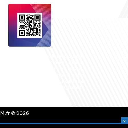
nçais dans le monde
, le média de la
 internationale est un média LIBRE &
NDANT. Pour soutenir notre travail,
vous pouvez réaliser un don à notre
ation :
Un petit geste pour de faire
avancer un GRAND projet !
DLM.fr © 2026