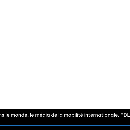
Facebook
Linkedin
X
Instagram
Fra
Youtube
mobilité
INDEPE
associ
s le monde, le média de la mobilité internationale. F