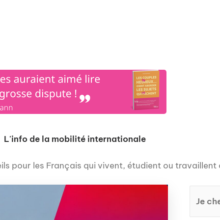
os
Nos podcasts
Podcasts INFOS
Dossiers Spéciaux
Vivre à …
Le 
L'info de la mobilité internationale
ls pour les Français qui vivent, étudient ou travaillent 