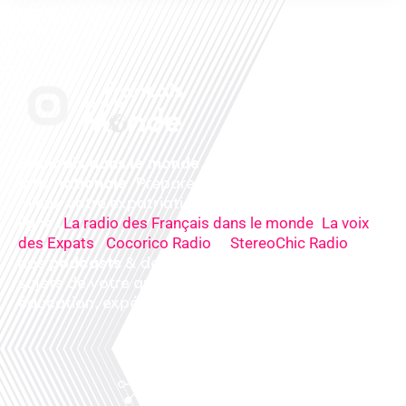
Français dans le monde, le média de la mobilité
internationale
. Préparez votre départ, vivez
mieux votre expatriation. Ecoutez nos
radios
en
ligne (
,
La radio des Français dans le monde
La voix
,
&
),
des Expats
Cocorico Radio
StereoChic Radio
nos
podcasts
& des
informations
sur tous les
sujets de votre quotidien : ,santé, business,
éducation, expériences partagées, experts…