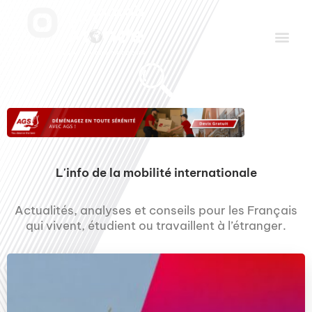
Aller
Men
au
contenu
Le Club des Partenaires
Communiquez avec FDLM Pub
L'info de la mobilité internationale
Actualités, analyses et conseils pour les Français
qui vivent, étudient ou travaillent à l’étranger.