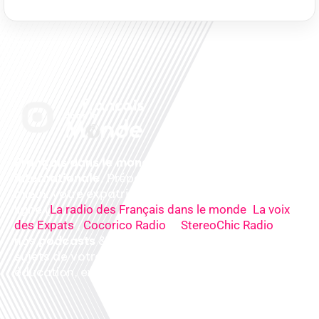
Français dans le monde, le média de la mobilité
internationale
. Préparez votre départ, vivez
mieux votre expatriation. Ecoutez nos
radios
en
ligne (
,
La radio des Français dans le monde
La voix
,
&
),
des Expats
Cocorico Radio
StereoChic Radio
nos
podcasts
& des
informations
sur tous les
sujets de votre quotidien : ,santé, business,
éducation, expériences partagées, experts…