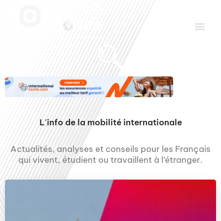
Aller
Men
au
contenu
Le Club des Partenaires
Communiquez avec FDLM Pub
L'info de la mobilité internationale
Actualités, analyses et conseils pour les Français
qui vivent, étudient ou travaillent à l’étranger.