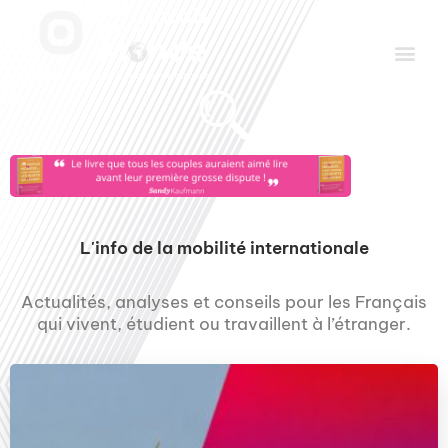
Aller
Men
au
contenu
Le Club des Partenaires
Communiquez avec FDLM Pub
L'info de la mobilité internationale
Actualités, analyses et conseils pour les Français
qui vivent, étudient ou travaillent à l’étranger.