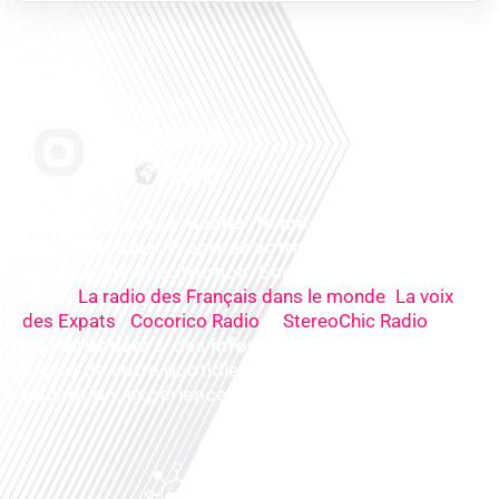
Français dans le monde, le média de la mobilité
internationale
. Préparez votre départ, vivez
mieux votre expatriation. Ecoutez nos
radios
en
ligne (
,
La radio des Français dans le monde
La voix
,
&
),
des Expats
Cocorico Radio
StereoChic Radio
nos
podcasts
& des
informations
sur tous les
sujets de votre quotidien : ,santé, business,
éducation, expériences partagées, experts…