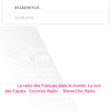
EN SAVOIR PLUS...
03/08/2026
Français dans le monde, le média de la mobilité
internationale
. Préparez votre départ, vivez
mieux votre expatriation. Ecoutez nos
radios
en
ligne (
,
La radio des Français dans le monde
La voix
,
&
),
des Expats
Cocorico Radio
StereoChic Radio
nos
podcasts
& des
informations
sur tous les
sujets de votre quotidien : ,santé, business,
éducation, expériences partagées, experts…