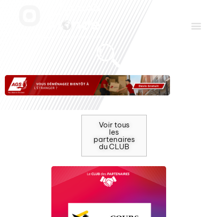
Aller
Men
au
contenu
Le Club des Partenaires
Communiquez avec FDLM Pub
Voir tous
les
partenaires
du CLUB