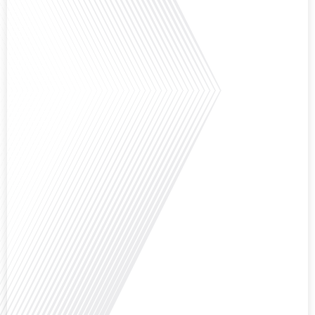
Comment la voix des expatriés est-elle entendue dans les couloirs de
l'Assemblée nationale ? Cette question, souvent posée mais rarement
explorée en profondeur, est au cœur de notre épisode d'aujourd'hui. Nous
vous invitons à réfléchir à l'impact des Français vivant à l'étranger sur la
politique nationale et à la manière dont leurs préoccupations sont prises[...]
Avez-vous déjà envisagé de vivre dans un pays aussi complexe et fascinant
que la Russie en tant que Français expatrié ? Dans cet épisode proposé par
"Français dans le Monde (FDLM.fr), le média de la mobilité internationale,
nous explorons cette question en profondeur avec Valentin Le Normand, un
expatrié français qui a choisi de s'installer[...]