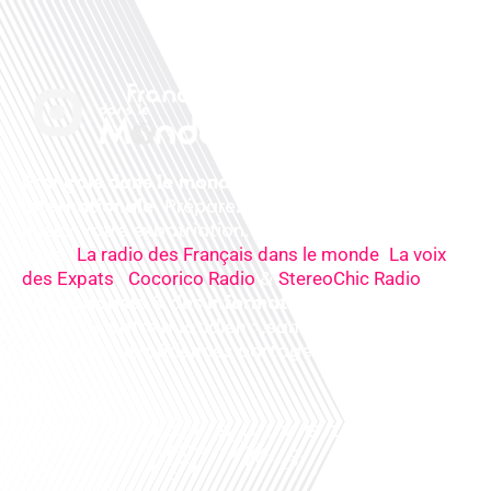
Français dans le monde, le média de la mobilité
internationale
. Préparez votre départ, vivez
mieux votre expatriation. Ecoutez nos
radios
en
ligne (
,
La radio des Français dans le monde
La voix
,
&
),
des Expats
Cocorico Radio
StereoChic Radio
nos
podcasts
& des
informations
sur tous les
sujets de votre quotidien : ,santé, business,
éducation, expériences partagées, experts…