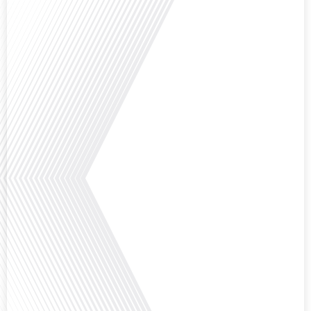
Avez-vous déjà envisagé de changer de région pour profiter d'un climat plus
ensoleillé et d'un cadre de vie différent ? Dans cet épisode de « 10 minutes,
le podcast des Français dans le monde » réalisé en partenariat avec Mon
chasseur immo, nous explorons les défis et les opportunités liés à la mobilité
internationale et à l'installation[...]
Avez-vous déjà envisagé comment le sport peut transformer une vie et ouvrir
des horizons culturels insoupçonnés ? Dans cet épisode proposé par La
radio des Français dans le monde dans le cadre de sa série "SPORT EXPAT",