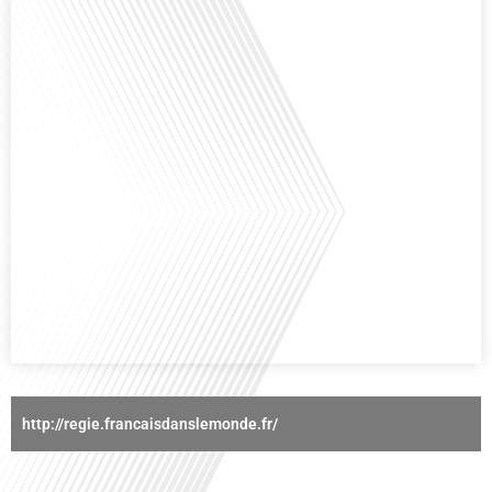
nous explorons cette question fascinante en compagnie d'une invitée
exceptionnelle. Le sport n'est pas seulement une activité physique,[...]
Avez-vous déjà réfléchi à l'importance d'aborder les sujets délicats au sein
d'une relation amoureuse ? Français dans le monde (FDLM), le média de la
mobilité internationale nous invite à explorer cette question au micro de
Gauthier Seys : Sandy Kaufmann, auteure du livre "Les couples heureux
osent aborder les sujets qui fâchent". Ensemble, ils discutent[...]
http://regie.francaisdanslemonde.fr/