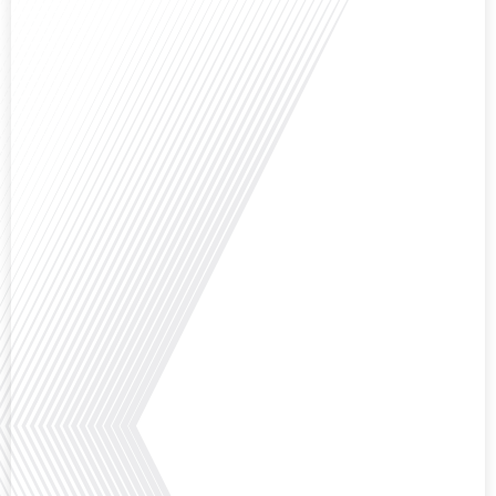
mobilité internationale, nous explorons ce sujet fascinant à travers le
parcours inspirant d'Hugo Sanudo. Rejoignez-nous pour découvrir comment
le football peut être un vecteur puissant d'échanges culturels et
d'opportunités[...]
Avez-vous déjà réfléchi à l'impact que les expatriés français peuvent avoir sur
la politique et la société française ? Dans cet épisode exclusif proposé par
Français dans le Monde, le média de la mobilité internationale, nous
explorons ce sujet fascinant avec une invitée spéciale, qui nous offre un
aperçu précieux de la vie politique et[...]