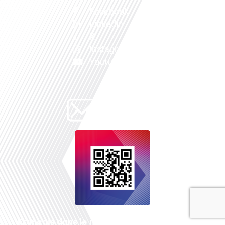
Facebook
Linkedin
X
Instagram
Youtube
Français dans le monde
, le média de la mobilité