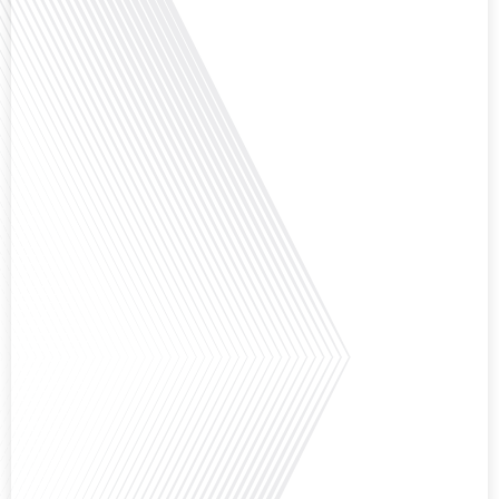
Saviez-vous que Bruxelles est souvent appelée le Washington de l'Europe ?
Pourquoi cette ville, souvent associée à la pluie et aux institutions
européennes, attire-t-elle autant de ressortissants français? Sur Français
dans le monde, le média de la mobilité internationale, en partenariat avec
Lepetitjournalcom, ,nous explorons les raisons de cette fascination et ce qui
rend Bruxelles[...]
Avez-vous déjà réfléchi à la complexité de préparer votre retraite lorsque
vous avez vécu et travaillé dans plusieurs pays à travers le monde ? C'est une
question cruciale pour de nombreux expatriés français qui ont passé une
partie de leur vie professionnelle à l'international. Dans cet épisode de "10
minutes, le podcast des Français dans[...]