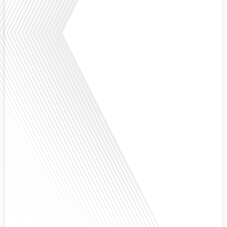
Comment l'éducation internationale peut-elle s'adapter aux défis modernes
tout en préservant son identité unique ? C'est la question que nous posons
aujourd'hui dans cet épisode proposé par le média "Français dans le Monde".
Avec des enjeux budgétaires et pédagogiques croissants, comment garantir
que l'éducation française à l'étranger continue de prospérer et de s'adapter
aux attentes[...]
Avez-vous déjà pensé à l'impact du football sur l'intégration et la diplomatie
internationale ? Dans cet épisode de "Français dans le Monde", le média de la