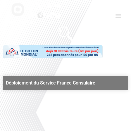
Aller
Men
au
contenu
Le Club des Partenaires
Communiquez avec FDLM Pub
Déploiement du Service France Consulaire
00:00