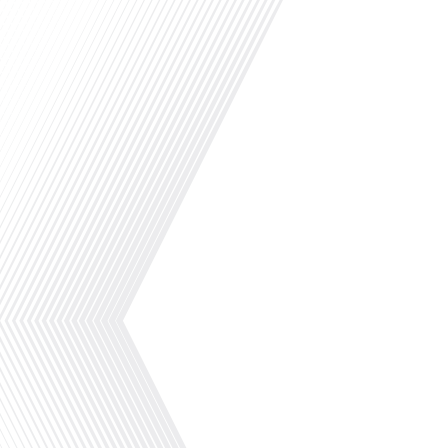
Aurore Daux, chargée de
communication à la direction des
Français à l'étranger & de
l'administration consulaire, vous donner
les clés d'un été 2025 réussi. Que vous
soyez un expat aguerri ou un néophyte de
la mobilité internationale, que vous
partiez en vacances ou que vous
reveniez vivre en France : cet épisode est
fait[...]