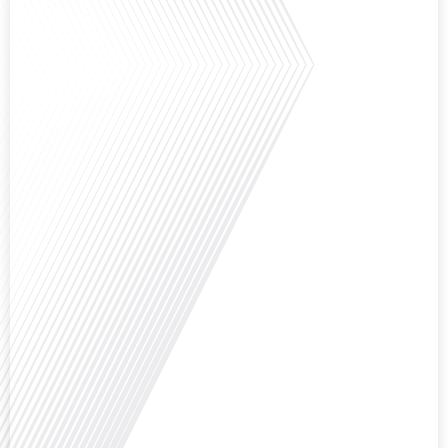
Avez-vous déjà réfléchi à la complexité de préparer votre retraite lorsque
vous avez vécu et travaillé dans plusieurs pays à travers le monde ? C'est une
question cruciale pour de nombreux expatriés français qui ont passé une
partie de leur vie professionnelle à l'international. Dans cet épisode de "10
minutes, le podcast des Français dans le monde", nous abordons[...]
Avez-vous déjà envisagé de changer de région pour profiter d'un climat plus
ensoleillé et d'un cadre de vie différent ? Dans cet épisode de « 10 minutes,
le podcast des Français dans le monde » réalisé en partenariat avec Mon
chasseur immo, nous explorons les défis et les opportunités liés à la mobilité