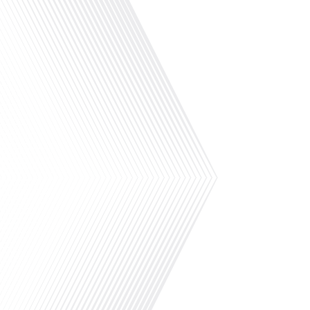
Comment les services consulaires
peuvent-ils simplifier la vie des Français
résidant à l'étranger grâce à la
technologie numérique ? Dans cet
épisode captivant, nous accueillons
Adrien Cavey, sous-directeur adjoint à
la direction des Français à l'étranger et
de l'administration consulaire. Fort de
son expérience, Adrien partage les
dernières avancées technologiques
mises en place pour faciliter[...]