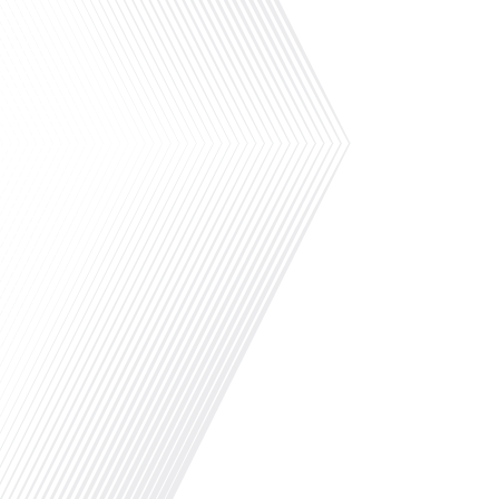
consulaire est particulièrement mobilisé
pour venir en aide au public vulnérable,
en particulier les femmes et les mineurs
en danger.Dans le cadre de la journée
internationale de lutte contre les
violences faites aux femmes, célébrée en
ce 25 novembre, nous accueillons[...]
.Avez-vous déjà entendu parler du
dispositif STAFE et de son impact sur les
associations françaises à l'étranger ?
Dans cet épisode de "10 minutes, le
podcast des Français dans le monde",
nous accueillons Christelle CHATRIAN-
GOMEZ pour discuter d'un sujet essentiel