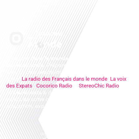
Français dans le monde, le média de la mobilité
internationale
. Préparez votre départ, vivez
mieux votre expatriation. Ecoutez nos
radios
en
ligne (
,
La radio des Français dans le monde
La voix
,
&
),
des Expats
Cocorico Radio
StereoChic Radio
nos
podcasts
& des
informations
sur tous les
sujets de votre quotidien : ,santé, business,
éducation, expériences partagées, experts…