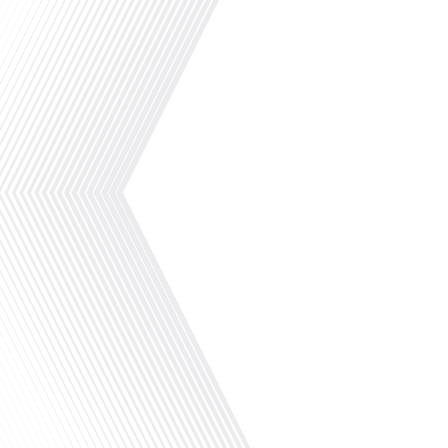
Le ministère de l’Europe et des Affaires
étrangères est l’administration française
chargée de mettre en œuvre la politique
extérieure de la France et d’assurer les
relations avec les États étrangers à la
République française. Expérimentation
lancée en octobre 2021 dans 5 postes
pilotes par le Ministère de l'Europe et des
Affaires étrangères, le Service France
Consulaire[...]
Dans le cadre de son rôle de protection
de la communauté française, le réseau