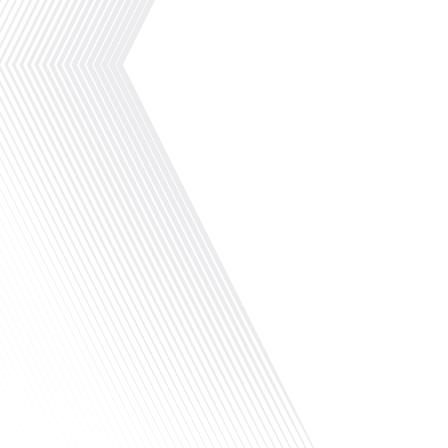
pour la communauté française expatriée.
Ce dispositif de soutien joue un rôle
crucial dans le[...]
.Pourquoi devriez-vous vous inscrire au
registre des Français établis hors de
France ?Avez-vous déjà pensé à
l'importance de vous inscrire au registre
des Français établis hors de France si
vous vivez à l'étranger ? Dans cet
épisode, nous explorons les multiples
avantages de cette démarche souvent
négligée, mais ô combien cruciale pour
les expatriés français.[...]