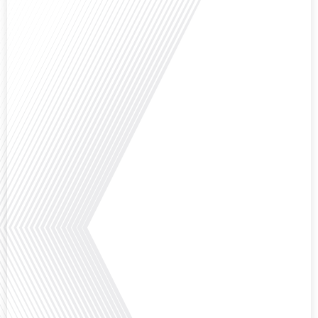
Avez-vous déjà réfléchi à l'importance d'aborder les sujets délicats au sein
d'une relation amoureuse ? Français dans le monde (FDLM), le média de la
mobilité internationale nous invite à explorer cette question au micro de
Gauthier Seys : Sandy Kaufmann, auteure du livre "Les couples heureux
osent aborder les sujets qui fâchent". Ensemble, ils discutent de la manière
dont[...]
Avez-vous déjà pensé à la manière dont l'éducation pourrait s'adapter aux
besoins des enfants vivant aux quatre coins du monde ? Français dans le
monde (FDLM), le média de la mobilité internationale explore cette question