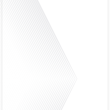
Comment la voix des expatriés est-elle entendue dans les couloirs de
l'Assemblée nationale ? Cette question, souvent posée mais rarement
explorée en profondeur, est au cœur de notre épisode d'aujourd'hui. Nous
vous invitons à réfléchir à l'impact des Français vivant à l'étranger sur la
politique nationale et à la manière dont leurs préoccupations sont prises en
compte par leurs[...]
Avez-vous déjà envisagé de vivre dans un pays aussi complexe et fascinant
que la Russie en tant que Français expatrié ? Dans cet épisode proposé par
"Français dans le Monde (FDLM.fr), le média de la mobilité internationale,
nous explorons cette question en profondeur avec Valentin Le Normand, un
expatrié français qui a choisi de s'installer à Moscou en 2021.[...]