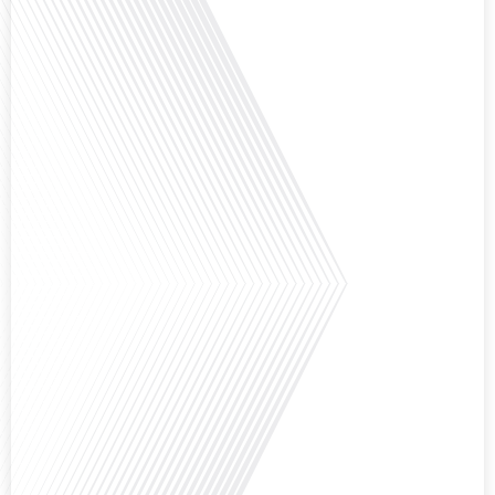
fascinante en abordant les défis et les opportunités de l'éducation
numérique pour les familles expatriées et les jeunes ayant des parcours
atypiques. Préparez-vous à[...]
Avez-vous déjà envisagé de créer votre entreprise à l'étranger, et plus
précisément à Madrid ?Dans le cadre du dossier spécial « S’installer à
Madrid » réalisé avec le parrainage de Laplace Iberia, la référence du Conseil
en Gestion de Patrimoine dédié aux Français expatriés depuis plus de 30 ans
basé à Barcelone & Madrid et Monentreprise.es, bien plus qu’un comptable :
[...]