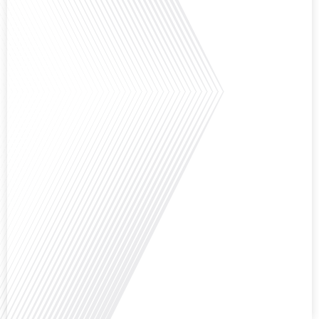
Et si ce podcast était le début de votre nouvelle vie ? C'est la question que
pose Gauthier Seys dans cet épisode captivant de "10 minutes, le podcast
des Français dans le Monde". Alors que de plus en plus de Français
envisagent l'expatriation, l'île Maurice se présente comme une destination de
choix. Mais que faut-il savoir avant de faire[...]
Avez-vous déjà rêvé de vivre le rêve américain ? Que ce soit pour vous, votre
famille ou votre entreprise, l'idée de s'installer aux États-Unis peut sembler
séduisante, mais elle est souvent parsemée de défis. Dans cet épisode de
Français dans le Monde, nous explorons les étapes essentielles pour réussir
votre transition vers une nouvelle vie américaine. Quels sont les[...]