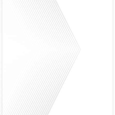
Avez-vous déjà pensé à l'impact du football sur l'intégration et la diplomatie
internationale ? Dans cet épisode de "Français dans le Monde", le média de la
mobilité internationale, nous explorons ce sujet fascinant à travers le
parcours inspirant d'Hugo Sanudo. Rejoignez-nous pour découvrir comment
le football peut être un vecteur puissant d'échanges culturels et
d'opportunités professionnelles à travers le[...]
Avez-vous déjà réfléchi à l'impact que les expatriés français peuvent avoir sur
la politique et la société française ? Dans cet épisode exclusif proposé par
Français dans le Monde, le média de la mobilité internationale, nous
explorons ce sujet fascinant avec une invitée spéciale, qui nous offre un
aperçu précieux de la vie politique et des défis auxquels sont[...]