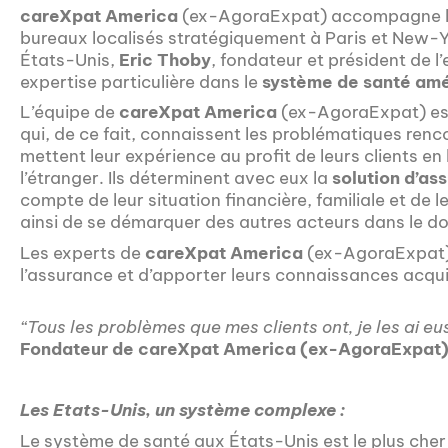
careXpat America
(ex-AgoraExpat) accompagne les
bureaux localisés stratégiquement à Paris et New-
États-Unis,
Eric Thoby
, fondateur et président de l
expertise particulière dans le
système de santé amé
L’équipe de
careXpat America
(ex-AgoraExpat) est
qui, de ce fait, connaissent les problématiques renco
mettent leur expérience au profit de leurs clients en
l’étranger. Ils déterminent avec eux la
solution d’as
compte de leur situation financière, familiale et de l
ainsi de se démarquer des autres acteurs dans le d
Les experts de
careXpat America
(ex-AgoraExpat) o
l’assurance et d’apporter leurs connaissances acqui
“Tous les problèmes que mes clients ont, je les ai eu
Fondateur de careXpat America (ex-AgoraExpat)
Les Etats-Unis, un système complexe :
Le système de santé aux États-Unis est le plus cher