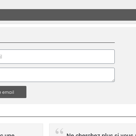
e email
ec une
Ne cherchez plus si vous