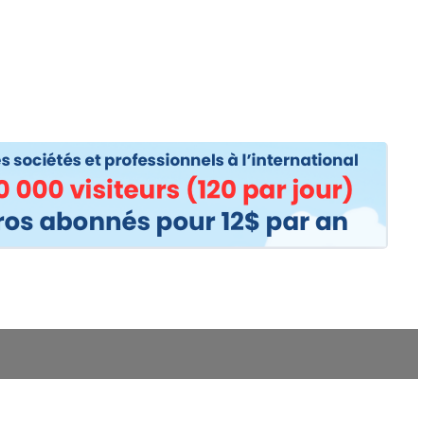
os
Nos podcasts
Podcasts INFOS
Dossiers Spéciaux
Vivre à …
Le 