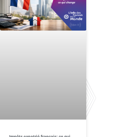
Impôts expatrié français: ce qui