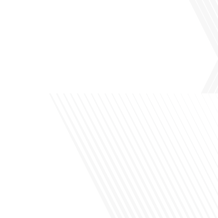
Avez-vous déjà pensé à l'impact du football sur l'intégration et la diplomatie
internationale ? Dans cet épisode de "Français dans le Monde", le média de la
mobilité internationale, nous explorons ce sujet fascinant à travers le parcours
inspirant d'Hugo Sanudo. Rejoignez-nous pour découvrir comment le football
peut être un vecteur puissant d'échanges culturels et d'opportunités[...]
Avez-vous déjà réfléchi à l'impact que les expatriés français peuvent avoir sur la
politique et la société française ? Dans cet épisode exclusif proposé par Français
dans le Monde, le média de la mobilité internationale, nous explorons ce sujet
fascinant avec une invitée spéciale, qui nous offre un aperçu précieux de la vie
politique et[...]