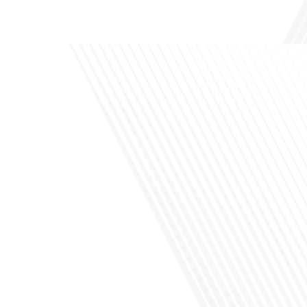
de leur vie professionnelle à l'international. Dans cet épisode de "10 minutes, le
podcast des Français dans[...]
Avez-vous déjà envisagé de changer de région pour profiter d'un climat plus
ensoleillé et d'un cadre de vie différent ? Dans cet épisode de « 10 minutes, le
podcast des Français dans le monde » réalisé en partenariat avec Mon chasseur
immo, nous explorons les défis et les opportunités liés à la mobilité
internationale et à l'installation[...]
Avez-vous déjà envisagé comment le sport peut transformer une vie et ouvrir