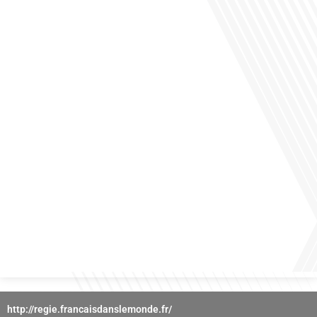
des horizons culturels insoupçonnés ? Dans cet épisode proposé par La radio
des Français dans le monde dans le cadre de sa série "SPORT EXPAT", nous
explorons cette question fascinante en compagnie d'une invitée exceptionnelle.
Le sport n'est pas seulement une activité physique,[...]
Avez-vous déjà réfléchi à l'importance d'aborder les sujets délicats au sein d'une
relation amoureuse ? Français dans le monde (FDLM), le média de la mobilité
internationale nous invite à explorer cette question au micro de Gauthier Seys :
Sandy Kaufmann, auteure du livre "Les couples heureux osent aborder les sujets
qui fâchent". Ensemble, ils discutent[...]
http://regie.francaisdanslemonde.fr/