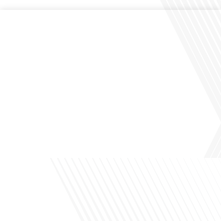
Comment la voix des expatriés est-elle entendue dans les couloirs de
l'Assemblée nationale ? Cette question, souvent posée mais rarement explorée
en profondeur, est au cœur de notre épisode d'aujourd'hui. Nous vous invitons à
réfléchir à l'impact des Français vivant à l'étranger sur la politique nationale et à
la manière dont leurs préoccupations sont prises[...]