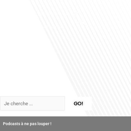
Club des Partenaires
Contactez-nous
Communiquez avec FDLM Pub
GO!
Podcasts à ne pas louper !