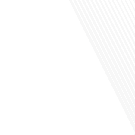
Saviez-vous que Bruxelles est souvent appelée le Washington de l'Europe ?
Pourquoi cette ville, souvent associée à la pluie et aux institutions européennes,
attire-t-elle autant de ressortissants français? Sur Français dans le monde, le
média de la mobilité internationale, en partenariat avec Lepetitjournalcom, ,nous
explorons les raisons de cette fascination et ce qui rend Bruxelles[...]
Avez-vous déjà réfléchi à la complexité de préparer votre retraite lorsque vous
avez vécu et travaillé dans plusieurs pays à travers le monde ? C'est une
question cruciale pour de nombreux expatriés français qui ont passé une partie