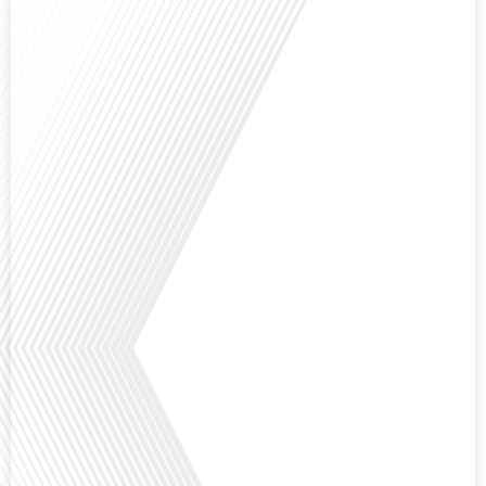
Avez-vous déjà réfléchi à l'importance d'aborder les sujets délicats au sein
d'une relation amoureuse ? Français dans le monde (FDLM), le média de la
mobilité internationale nous invite à explorer cette question au micro de
Gauthier Seys : Sandy Kaufmann, auteure du livre "Les couples heureux
osent aborder les sujets qui fâchent". Ensemble, ils discutent de la manière
dont[...]
Avez-vous déjà pensé à la manière dont l'éducation pourrait s'adapter aux