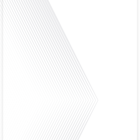
Comment la voix des expatriés est-elle entendue dans les couloirs de
l'Assemblée nationale ? Cette question, souvent posée mais rarement
explorée en profondeur, est au cœur de notre épisode d'aujourd'hui. Nous
vous invitons à réfléchir à l'impact des Français vivant à l'étranger sur la
politique nationale et à la manière dont leurs préoccupations sont prises en
compte par leurs[...]
Avez-vous déjà envisagé de vivre dans un pays aussi complexe et fascinant
que la Russie en tant que Français expatrié ? Dans cet épisode proposé par
"Français dans le Monde (FDLM.fr), le média de la mobilité internationale,
nous explorons cette question en profondeur avec Valentin Le Normand, un
expatrié français qui a choisi de s'installer à Moscou en 2021.[...]