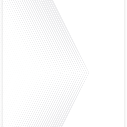
besoins des enfants vivant aux quatre coins du monde ? Français dans le
monde (FDLM), le média de la mobilité internationale explore cette question
fascinante en abordant les défis et les opportunités de l'éducation
numérique pour les familles expatriées et les jeunes ayant des parcours
atypiques. Préparez-vous à[...]
Avez-vous déjà envisagé de créer votre entreprise à l'étranger, et plus
précisément à Madrid ?Dans le cadre du dossier spécial « S’installer à
Madrid » réalisé avec le parrainage de Laplace Iberia, la référence du Conseil
en Gestion de Patrimoine dédié aux Français expatriés depuis plus de 30 ans
basé à Barcelone & Madrid et Monentreprise.es, bien plus qu’un comptable :
[...]