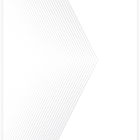
Avez-vous déjà pensé à l'impact du football sur l'intégration et la diplomatie
internationale ? Dans cet épisode de "Français dans le Monde", le média de la
mobilité internationale, nous explorons ce sujet fascinant à travers le
parcours inspirant d'Hugo Sanudo. Rejoignez-nous pour découvrir comment
le football peut être un vecteur puissant d'échanges culturels et
d'opportunités professionnelles à travers le[...]
Avez-vous déjà réfléchi à l'impact que les expatriés français peuvent avoir sur
la politique et la société française ? Dans cet épisode exclusif proposé par
Français dans le Monde, le média de la mobilité internationale, nous