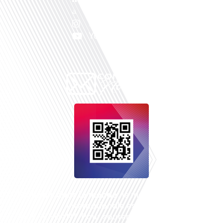
X
Instagram
Youtube
Français dans le monde
, le média de la mobilité
internationale est un média LIBRE &
INDEPENDANT. Pour soutenir notre travail, vous