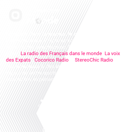
Français dans le monde, le média de la mobilité
internationale
. Préparez votre départ, vivez
mieux votre expatriation. Ecoutez nos
radios
en
ligne (
,
La radio des Français dans le monde
La voix
,
&
),
des Expats
Cocorico Radio
StereoChic Radio
nos
podcasts
& des
informations
sur tous les
sujets de votre quotidien : ,santé, business,
éducation, expériences partagées, experts…
Facebook
Linkedin