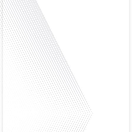
chasseur immo, nous explorons les défis et les opportunités liés à la mobilité
internationale et à l'installation dans une nouvelle région.[...]
Avez-vous déjà envisagé comment le sport peut transformer une vie et ouvrir
des horizons culturels insoupçonnés ? Dans cet épisode proposé par La
radio des Français dans le monde dans le cadre de sa série "SPORT EXPAT",
nous explorons cette question fascinante en compagnie d'une invitée
exceptionnelle. Le sport n'est pas seulement une activité physique, mais un
vecteur de[...]