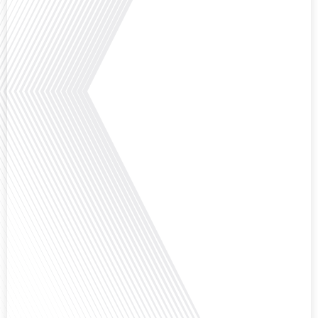
explorons ce sujet fascinant avec une invitée spéciale, qui nous offre un
aperçu précieux de la vie politique et des défis auxquels sont[...]
Saviez-vous que Bruxelles est souvent appelée le Washington de l'Europe ?
Pourquoi cette ville, souvent associée à la pluie et aux institutions
européennes, attire-t-elle autant de ressortissants français? Sur Français
dans le monde, le média de la mobilité internationale, en partenariat avec
Lepetitjournalcom, ,nous explorons les raisons de cette fascination et ce qui
rend Bruxelles si unique et séduisante[...]