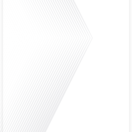
Et si ce podcast était le début de votre nouvelle vie ? C'est la question que
pose Gauthier Seys dans cet épisode captivant de "10 minutes, le podcast
des Français dans le Monde". Alors que de plus en plus de Français
envisagent l'expatriation, l'île Maurice se présente comme une destination de
choix. Mais que faut-il savoir avant de faire[...]
Avez-vous déjà rêvé de vivre le rêve américain ? Que ce soit pour vous, votre
famille ou votre entreprise, l'idée de s'installer aux États-Unis peut sembler
séduisante, mais elle est souvent parsemée de défis. Dans cet épisode de
Français dans le Monde, nous explorons les étapes essentielles pour réussir
votre transition vers une nouvelle vie américaine. Quels sont les[...]