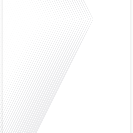
Avez-vous déjà réfléchi à la complexité de préparer votre retraite lorsque
vous avez vécu et travaillé dans plusieurs pays à travers le monde ? C'est une
question cruciale pour de nombreux expatriés français qui ont passé une
partie de leur vie professionnelle à l'international. Dans cet épisode de "10
minutes, le podcast des Français dans le monde", nous abordons[...]
Avez-vous déjà envisagé de changer de région pour profiter d'un climat plus
ensoleillé et d'un cadre de vie différent ? Dans cet épisode de « 10 minutes,
le podcast des Français dans le monde » réalisé en partenariat avec Mon