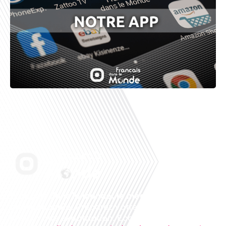
Français dans le monde, le média de la mobilité
internationale
. Préparez votre départ, vivez
mieux votre expatriation. Ecoutez nos
radios
en