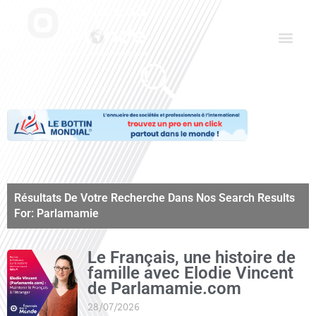
Aller
Men
au
contenu
Le Club des Partenaires
Communiquez avec FDLM Pub
Résultats De Votre Recherche Dans Nos Search Results
For: Parlamamie
Page
Page
Page
Le Français, une histoire de
famille avec Elodie Vincent
de Parlamamie.com
28/07/2026