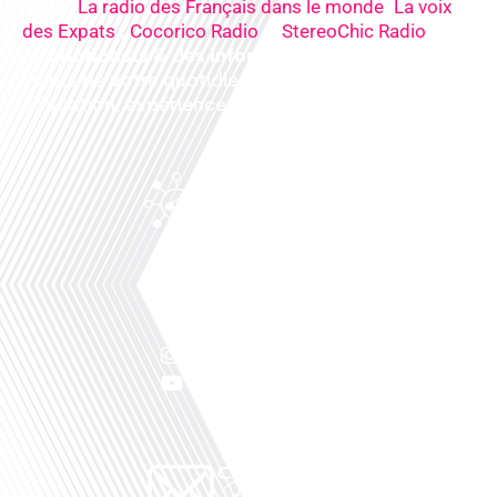
ligne (
,
La radio des Français dans le monde
La voix
,
&
),
des Expats
Cocorico Radio
StereoChic Radio
nos
podcasts
& des
informations
sur tous les
sujets de votre quotidien : ,santé, business,
éducation, expériences partagées, experts…
Facebook
Linkedin
X
Instagram
Youtube