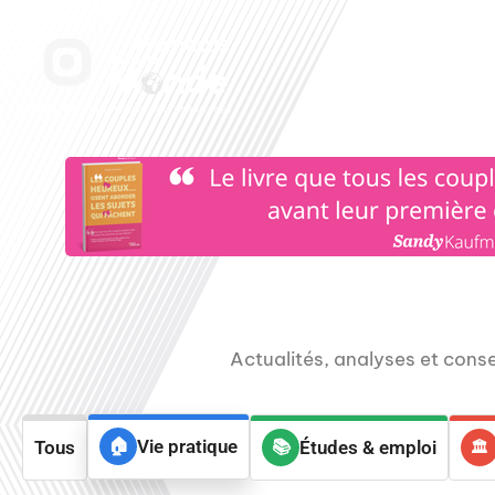
Aller
au
Accueil
Nos radi
contenu
Actualités, analyses et consei
Vie pratique
Tous
Études & emploi