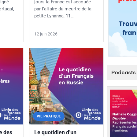
signé
jours la France est secouée
ortugal,
par l’affaire du meurtre de la
petite Lyhanna, 11…
12 juin 2026
Podcasts 
VIE PRATIQUE
e des
Le quotidien d’un