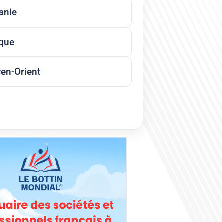
anie
ique
en-Orient