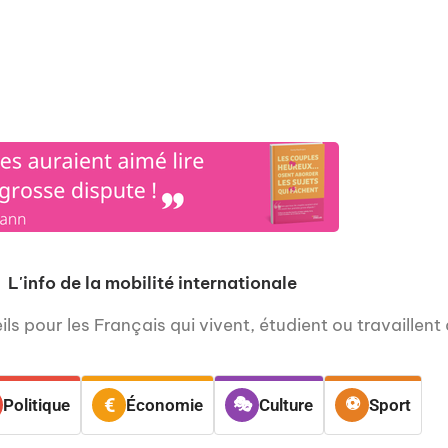
os
Nos podcasts
Podcasts INFOS
Dossiers Spéciaux
Vivre à …
Le 
L'info de la mobilité internationale
ls pour les Français qui vivent, étudient ou travaillent 
Politique
Économie
Culture
Sport