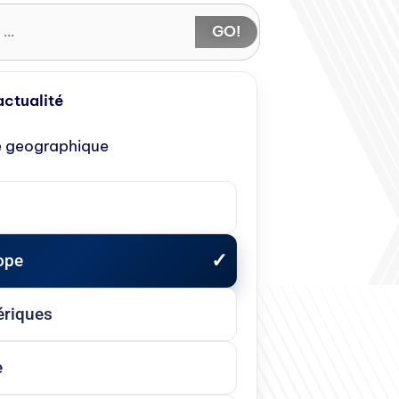
GO!
'actualité
e geographique
ope
riques
e