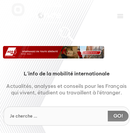
Aller
Men
au
contenu
Le Club des Partenaires
Communiquez avec FDLM Pub
L'info de la mobilité internationale
Actualités, analyses et conseils pour les Français
qui vivent, étudient ou travaillent à l’étranger.
GO!