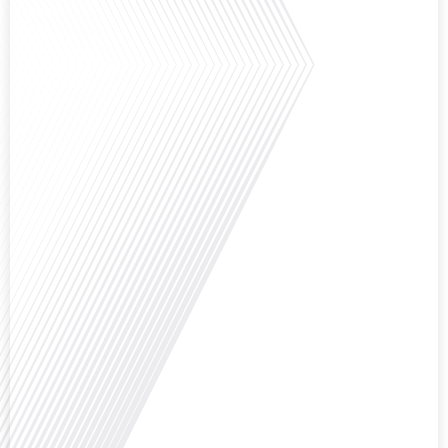
Saviez-vous que Bruxelles est souvent appelée le Washington de l'Europe ?
Pourquoi cette ville, souvent associée à la pluie et aux institutions
européennes, attire-t-elle autant de ressortissants français? Sur Français
dans le monde, le média de la mobilité internationale, en partenariat avec
Lepetitjournalcom, ,nous explorons les raisons de cette fascination et ce qui
rend Bruxelles[...]
Avez-vous déjà réfléchi à la complexité de préparer votre retraite lorsque
vous avez vécu et travaillé dans plusieurs pays à travers le monde ? C'est une
question cruciale pour de nombreux expatriés français qui ont passé une
partie de leur vie professionnelle à l'international. Dans cet épisode de "10