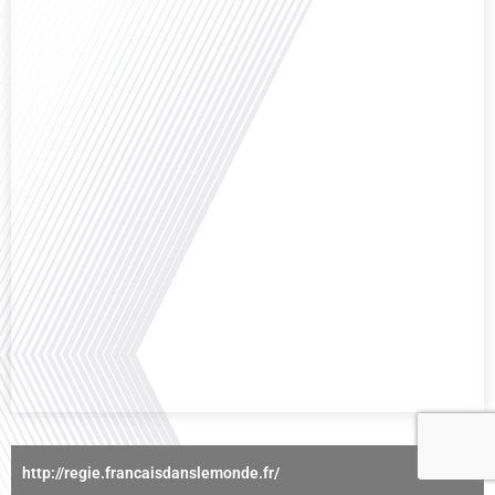
des horizons culturels insoupçonnés ? Dans cet épisode proposé par La
radio des Français dans le monde dans le cadre de sa série "SPORT EXPAT",
nous explorons cette question fascinante en compagnie d'une invitée
exceptionnelle. Le sport n'est pas seulement une activité physique,[...]
Avez-vous déjà réfléchi à l'importance d'aborder les sujets délicats au sein
d'une relation amoureuse ? Français dans le monde (FDLM), le média de la
mobilité internationale nous invite à explorer cette question au micro de
Gauthier Seys : Sandy Kaufmann, auteure du livre "Les couples heureux
osent aborder les sujets qui fâchent". Ensemble, ils discutent[...]
http://regie.francaisdanslemonde.fr/