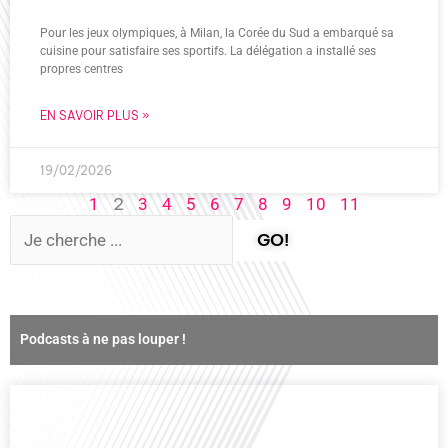
Pour les jeux olympiques, à Milan, la Corée du Sud a embarqué sa
cuisine pour satisfaire ses sportifs. La délégation a installé ses
propres centres
EN SAVOIR PLUS »
19/02/2026
2
1
3
4
5
6
7
8
9
10
11
GO!
Podcasts à ne pas louper !