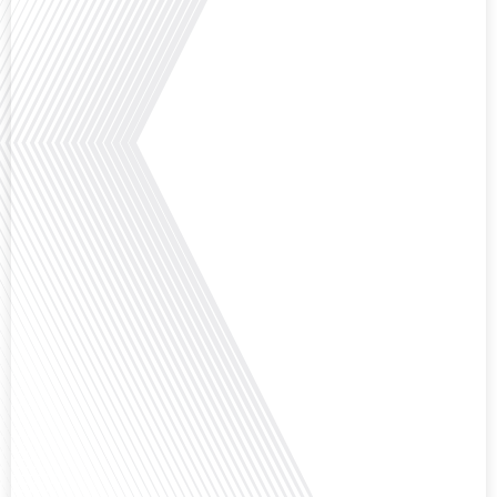
Avez-vous déjà pensé à l'impact du football sur l'intégration et la diplomatie
internationale ? Dans cet épisode de "Français dans le Monde", le média de la
mobilité internationale, nous explorons ce sujet fascinant à travers le
parcours inspirant d'Hugo Sanudo. Rejoignez-nous pour découvrir comment
le football peut être un vecteur puissant d'échanges culturels et
d'opportunités[...]
Avez-vous déjà réfléchi à l'impact que les expatriés français peuvent avoir sur
la politique et la société française ? Dans cet épisode exclusif proposé par
Français dans le Monde, le média de la mobilité internationale, nous
explorons ce sujet fascinant avec une invitée spéciale, qui nous offre un
aperçu précieux de la vie politique et[...]