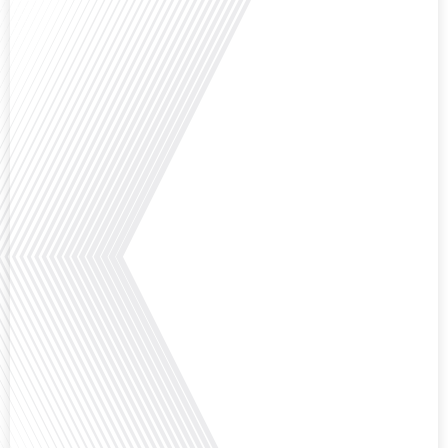
Comment la voix des expatriés est-elle entendue dans les couloirs de
l'Assemblée nationale ? Cette question, souvent posée mais rarement
explorée en profondeur, est au cœur de notre épisode d'aujourd'hui. Nous
vous invitons à réfléchir à l'impact des Français vivant à l'étranger sur la
politique nationale et à la manière dont leurs préoccupations sont prises[...]
Avez-vous déjà envisagé de vivre dans un pays aussi complexe et fascinant
que la Russie en tant que Français expatrié ? Dans cet épisode proposé par
"Français dans le Monde (FDLM.fr), le média de la mobilité internationale,