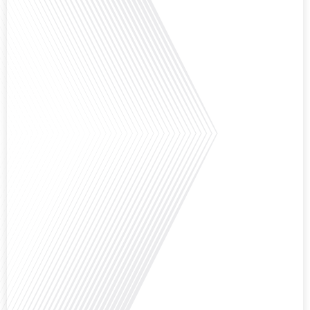
nous explorons cette question en profondeur avec Valentin Le Normand, un
expatrié français qui a choisi de s'installer[...]
Comment l'éducation internationale peut-elle s'adapter aux défis modernes
tout en préservant son identité unique ? C'est la question que nous posons
aujourd'hui dans cet épisode proposé par le média "Français dans le Monde".
Avec des enjeux budgétaires et pédagogiques croissants, comment garantir
que l'éducation française à l'étranger continue de prospérer et de s'adapter
aux attentes[...]