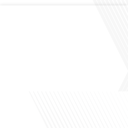
Comment la voix des expatriés est-elle entendue dans les couloirs de
l'Assemblée nationale ? Cette question, souvent posée mais rarement explorée
en profondeur, est au cœur de notre épisode d'aujourd'hui. Nous vous invitons à
réfléchir à l'impact des Français vivant à l'étranger sur la politique nationale et à
la manière dont leurs préoccupations sont prises[...]