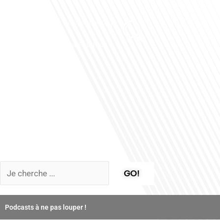
Club des Partenaires
Contactez-nous
Communiquez avec FDLM Pub
GO!
Podcasts à ne pas louper !