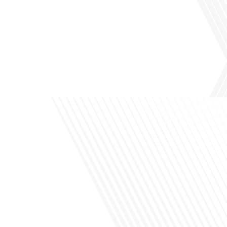
Avez-vous déjà pensé à l'impact du football sur l'intégration et la diplomatie
internationale ? Dans cet épisode de "Français dans le Monde", le média de la
mobilité internationale, nous explorons ce sujet fascinant à travers le parcours
inspirant d'Hugo Sanudo. Rejoignez-nous pour découvrir comment le football
peut être un vecteur puissant d'échanges culturels et d'opportunités[...]
Avez-vous déjà réfléchi à l'impact que les expatriés français peuvent avoir sur la
politique et la société française ? Dans cet épisode exclusif proposé par Français
dans le Monde, le média de la mobilité internationale, nous explorons ce sujet
fascinant avec une invitée spéciale, qui nous offre un aperçu précieux de la vie
politique et[...]