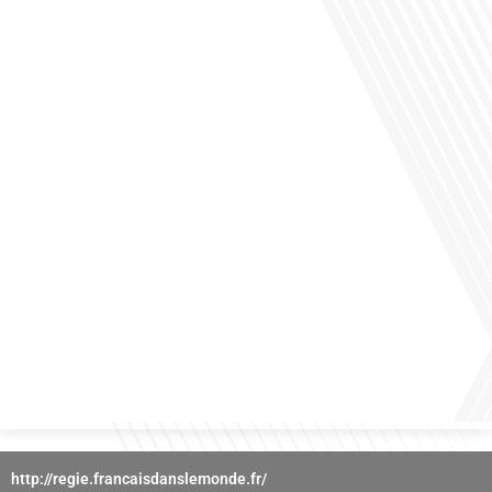
des horizons culturels insoupçonnés ? Dans cet épisode proposé par La radio
des Français dans le monde dans le cadre de sa série "SPORT EXPAT", nous
explorons cette question fascinante en compagnie d'une invitée exceptionnelle.
Le sport n'est pas seulement une activité physique,[...]
Avez-vous déjà réfléchi à l'importance d'aborder les sujets délicats au sein d'une
relation amoureuse ? Français dans le monde (FDLM), le média de la mobilité
internationale nous invite à explorer cette question au micro de Gauthier Seys :
Sandy Kaufmann, auteure du livre "Les couples heureux osent aborder les sujets
qui fâchent". Ensemble, ils discutent[...]
http://regie.francaisdanslemonde.fr/