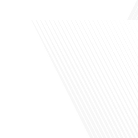
de leur vie professionnelle à l'international. Dans cet épisode de "10 minutes, le
podcast des Français dans[...]
Avez-vous déjà envisagé de changer de région pour profiter d'un climat plus
ensoleillé et d'un cadre de vie différent ? Dans cet épisode de « 10 minutes, le
podcast des Français dans le monde » réalisé en partenariat avec Mon chasseur
immo, nous explorons les défis et les opportunités liés à la mobilité
internationale et à l'installation[...]
Avez-vous déjà envisagé comment le sport peut transformer une vie et ouvrir