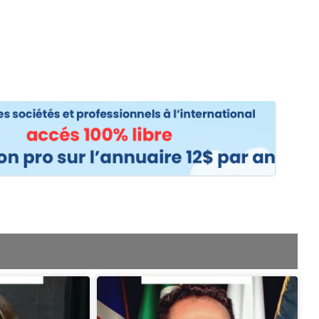
os
Nos podcasts
Podcasts INFOS
Dossiers Spéciaux
Vivre à …
Le 
Page
e
age
Page