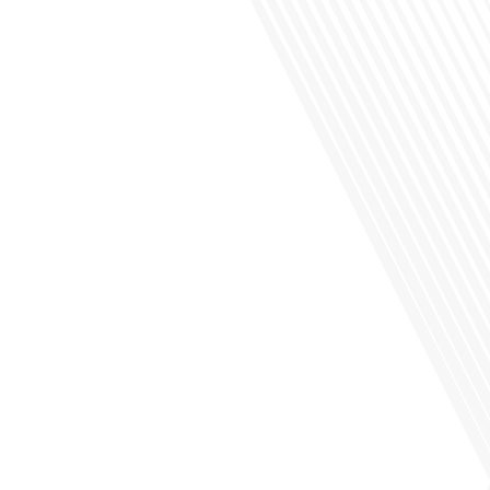
Saviez-vous que Bruxelles est souvent appelée le Washington de l'Europe ?
Pourquoi cette ville, souvent associée à la pluie et aux institutions européennes,
attire-t-elle autant de ressortissants français? Sur Français dans le monde, le
média de la mobilité internationale, en partenariat avec Lepetitjournalcom, ,nous
explorons les raisons de cette fascination et ce qui rend Bruxelles[...]
Avez-vous déjà réfléchi à la complexité de préparer votre retraite lorsque vous
avez vécu et travaillé dans plusieurs pays à travers le monde ? C'est une
question cruciale pour de nombreux expatriés français qui ont passé une partie