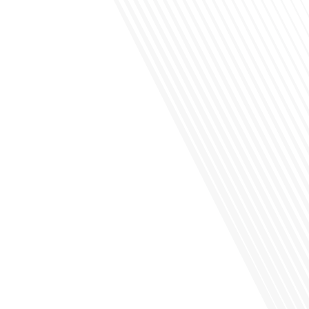
Avez-vous déjà envisagé de vivre dans un pays aussi complexe et fascinant que
la Russie en tant que Français expatrié ? Dans cet épisode proposé par "Français
dans le Monde (FDLM.fr), le média de la mobilité internationale, nous explorons
cette question en profondeur avec Valentin Le Normand, un expatrié français qui
a choisi de s'installer[...]
Comment l'éducation internationale peut-elle s'adapter aux défis modernes tout
en préservant son identité unique ? C'est la question que nous posons
aujourd'hui dans cet épisode proposé par le média "Français dans le Monde".
Avec des enjeux budgétaires et pédagogiques croissants, comment garantir que
l'éducation française à l'étranger continue de prospérer et de s'adapter aux
attentes[...]